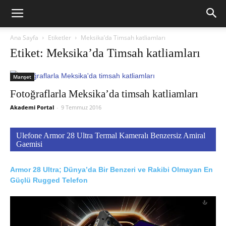
Ana Sayfa
Etiketler
Meksika’da Timsah katliamları
Etiket: Meksika’da Timsah katliamları
Manşet
Fotoğraflarla Meksika’da timsah katliamları
Akademi Portal
-
9 Temmuz 2016
Ulefone Armor 28 Ultra Termal Kameralı Benzersiz Amiral
Gaemisi
Armor 28 Ultra; Dünya’da Bir Benzeri ve Rakibi Olmayan En
Güçlü Rugged Telefon