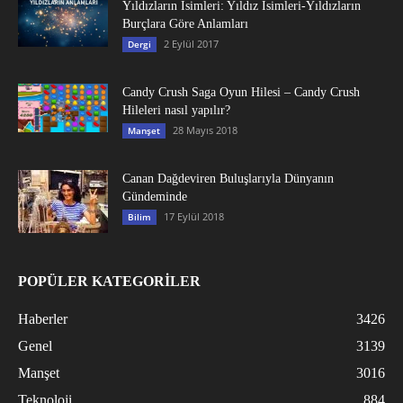
Yıldızların İsimleri: Yıldız İsimleri-Yıldızların
Burçlara Göre Anlamları
2 Eylül 2017
Dergi
Candy Crush Saga Oyun Hilesi – Candy Crush
Hileleri nasıl yapılır?
28 Mayıs 2018
Manşet
Canan Dağdeviren Buluşlarıyla Dünyanın
Gündeminde
17 Eylül 2018
Bilim
POPÜLER KATEGORİLER
Haberler
3426
Genel
3139
Manşet
3016
Teknoloji
884