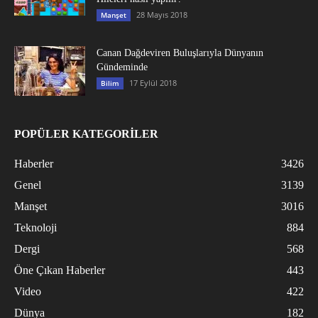
28 Mayıs 2018
Manşet
Canan Dağdeviren Buluşlarıyla Dünyanın
Gündeminde
17 Eylül 2018
Bilim
POPÜLER KATEGORİLER
Haberler
3426
Genel
3139
Manşet
3016
Teknoloji
884
Dergi
568
Öne Çıkan Haberler
443
Video
422
Dünya
182