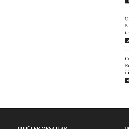
D
U
S
t
Ö
C
E
il
H
POPÜLER MESAJLAR
P