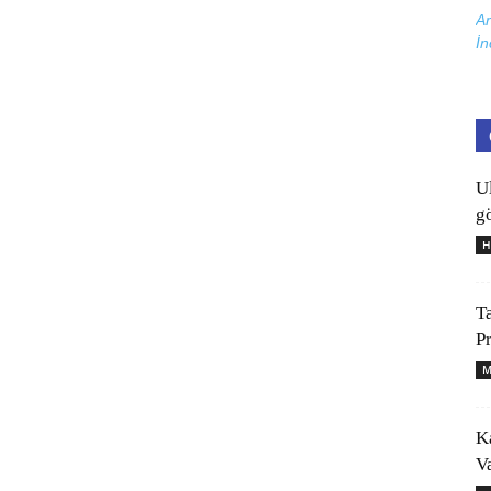
Ar
İn
U
gö
H
T
P
M
K
V