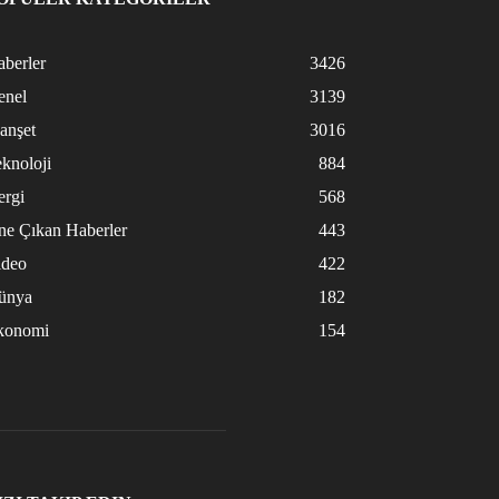
berler
3426
enel
3139
anşet
3016
knoloji
884
ergi
568
ne Çıkan Haberler
443
ideo
422
ünya
182
konomi
154