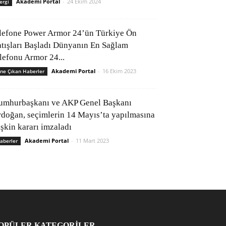
Akademi Portal
-
24 Ekim 2024
ergi
lefone Power Armor 24’ün Türkiye Ön
atışları Başladı Dünyanın En Sağlam
elefonu Armor 24...
Akademi Portal
-
16 Ekim 2023
ne Çıkan Haberler
umhurbaşkanı ve AKP Genel Başkanı
rdoğan, seçimlerin 14 Mayıs’ta yapılmasına
işkin kararı imzaladı
Akademi Portal
-
11 Mart 2023
aberler
OPÜLER KATEGORİLER