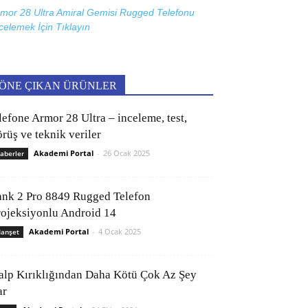
mor 28 Ultra Amiral Gemisi Rugged Telefonu
celemek İçin
Tıklayın
ÖNE ÇIKAN ÜRÜNLER
lefone Armor 28 Ultra – inceleme, test,
rüş ve teknik veriler
Akademi Portal
-
26 Ocak 2025
aberler
ank 2 Pro 8849 Rugged Telefon
rojeksiyonlu Android 14
Akademi Portal
-
4 Ocak 2025
anşet
alp Kırıklığından Daha Kötü Çok Az Şey
ar