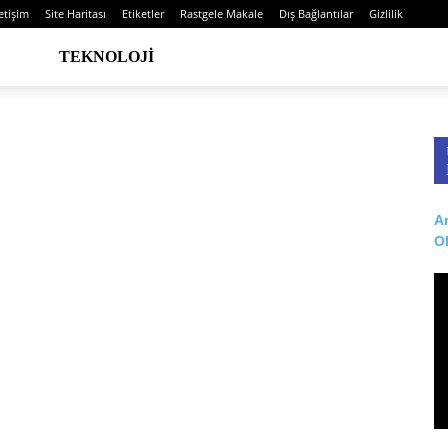
letişim
Site Haritası
Etiketler
Rastgele Makale
Dış Bağlantılar
Gizlilik
TEKNOLOJI
Ar
O