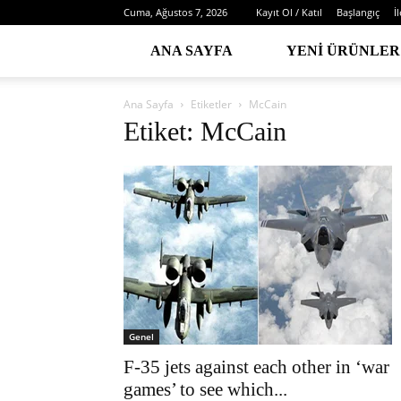
Cuma, Ağustos 7, 2026
Kayıt Ol / Katıl
Başlangıç
İ
ANA SAYFA
YENI ÜRÜNLER
Ana Sayfa
Etiketler
McCain
Etiket: McCain
Genel
F-35 jets against each other in ‘war
games’ to see which...