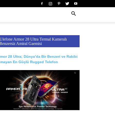
Ulefone Armor 28 Ultra Termal Kameralı
Benzersiz Amiral Gaemisi
mor 28 Ultra; Dünya’da Bir Benzeri ve Rakibi
lmayan En Güçlü Rugged Telefon