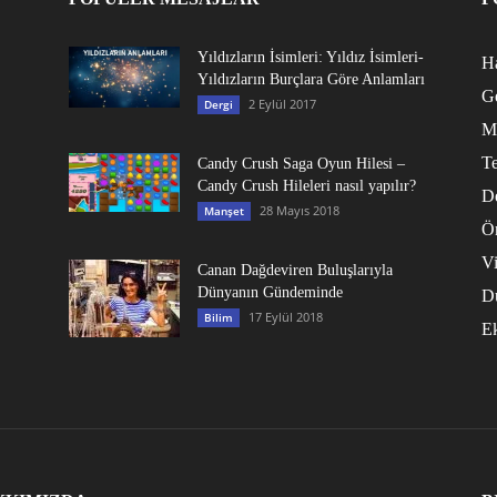
Yıldızların İsimleri: Yıldız İsimleri-
Ha
Yıldızların Burçlara Göre Anlamları
G
2 Eylül 2017
Dergi
M
Te
Candy Crush Saga Oyun Hilesi –
Candy Crush Hileleri nasıl yapılır?
D
28 Mayıs 2018
Manşet
Ö
V
Canan Dağdeviren Buluşlarıyla
Dünyanın Gündeminde
D
17 Eylül 2018
Bilim
E