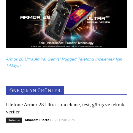
Armor 28 Ultra Amiral Gemisi Rugged Telefonu İncelemek İçin
Tıklayın
ÖNE ÇIKAN ÜRÜNLER
Ulefone Armor 28 Ultra – inceleme, test, görüş ve teknik
veriler
Akademi Portal
-
26 Ocak 2025
Haberler