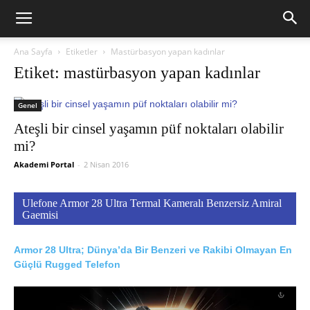
Ana Sayfa
Etiketler
Mastürbasyon yapan kadınlar
Etiket: mastürbasyon yapan kadınlar
Genel
Ateşli bir cinsel yaşamın püf noktaları olabilir
mi?
Akademi Portal
-
2 Nisan 2016
Ulefone Armor 28 Ultra Termal Kameralı Benzersiz Amiral
Gaemisi
Armor 28 Ultra; Dünya’da Bir Benzeri ve Rakibi Olmayan En
Güçlü Rugged Telefon