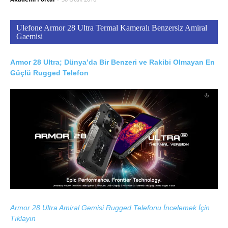
Ulefone Armor 28 Ultra Termal Kameralı Benzersiz Amiral
Gaemisi
Armor 28 Ultra; Dünya’da Bir Benzeri ve Rakibi Olmayan En
Güçlü Rugged Telefon
Armor 28 Ultra Amiral Gemisi Rugged Telefonu İncelemek İçin
Tıklayın