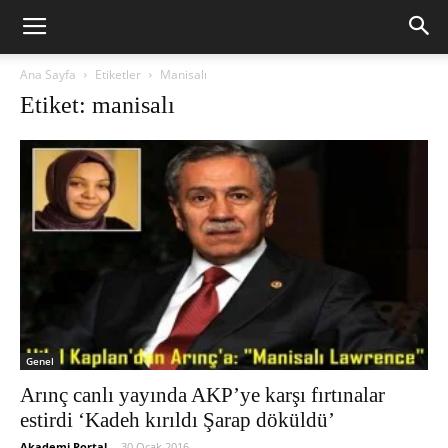
Ana Sayfa
Etiketler
Manisalı
Etiket: manisalı
Genel
Arınç canlı yayında AKP’ye karşı fırtınalar
estirdi ‘Kadeh kırıldı Şarap döküldü’
Akademi Portal
-
30 Ocak 2016