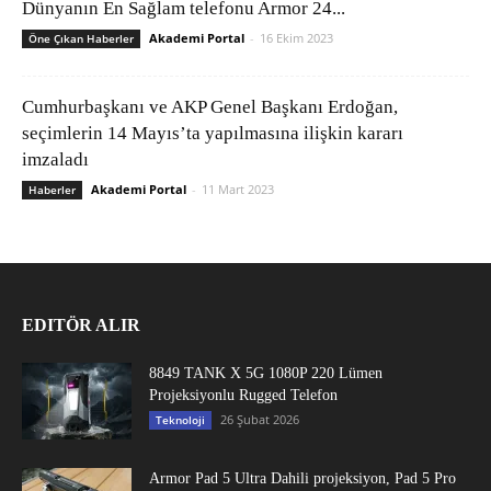
Dünyanın En Sağlam telefonu Armor 24...
Akademi Portal
-
16 Ekim 2023
Öne Çıkan Haberler
Cumhurbaşkanı ve AKP Genel Başkanı Erdoğan,
seçimlerin 14 Mayıs’ta yapılmasına ilişkin kararı
imzaladı
Akademi Portal
-
11 Mart 2023
Haberler
EDITÖR ALIR
8849 TANK X 5G 1080P 220 Lümen
Projeksiyonlu Rugged Telefon
26 Şubat 2026
Teknoloji
Armor Pad 5 Ultra Dahili projeksiyon, Pad 5 Pro