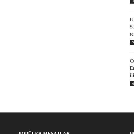
D
U
S
t
Ö
C
E
il
H
POPÜLER MESAJLAR
P