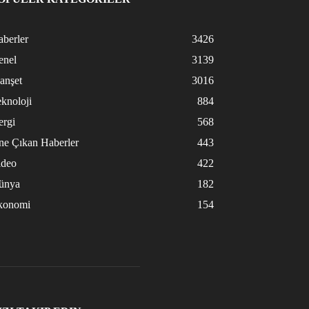
berler
3426
enel
3139
anşet
3016
knoloji
884
ergi
568
ne Çıkan Haberler
443
ideo
422
ünya
182
konomi
154