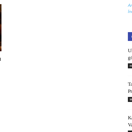
Ar
İn
U
gö
ı
H
T
P
M
K
V