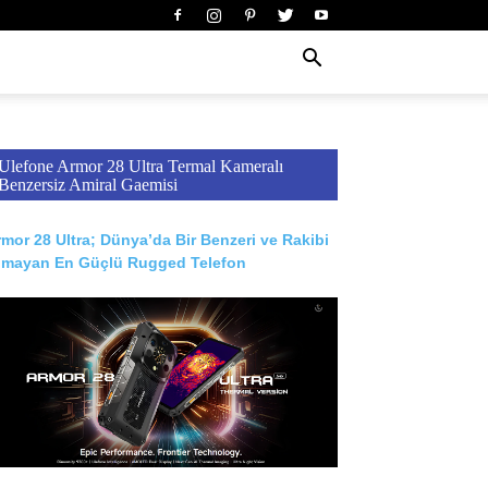
Ulefone Armor 28 Ultra Termal Kameralı
Benzersiz Amiral Gaemisi
mor 28 Ultra; Dünya’da Bir Benzeri ve Rakibi
lmayan En Güçlü Rugged Telefon