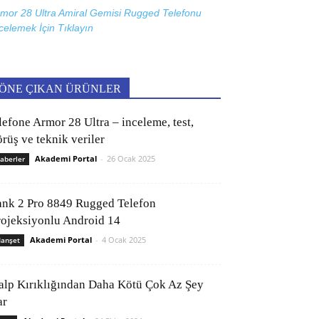
mor 28 Ultra Amiral Gemisi Rugged Telefonu
celemek İçin
Tıklayın
ÖNE ÇIKAN ÜRÜNLER
lefone Armor 28 Ultra – inceleme, test,
rüş ve teknik veriler
Akademi Portal
-
26 Ocak 2025
aberler
ank 2 Pro 8849 Rugged Telefon
rojeksiyonlu Android 14
Akademi Portal
-
4 Ocak 2025
anşet
alp Kırıklığından Daha Kötü Çok Az Şey
ar