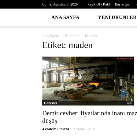
Cuma, Ağustos 7, 2026
Kayıt Ol / Katıl
Başlangıç
İ
ANA SAYFA
YENI ÜRÜNLER
Ana Sayfa
Etiketler
Maden
Etiket: maden
Haberler
Demir cevheri fiyatlarında inanılma
düşüş
Akademi Portal
-
22 Aralık 2015