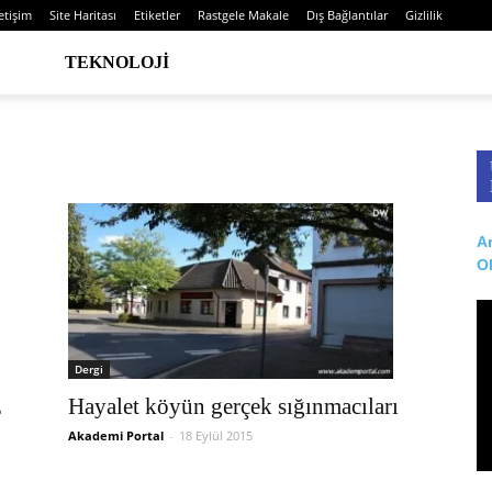
letişim
Site Haritası
Etiketler
Rastgele Makale
Dış Bağlantılar
Gizlilik
TEKNOLOJI
Ar
O
Dergi
Hayalet köyün gerçek sığınmacıları
z
Akademi Portal
-
18 Eylül 2015