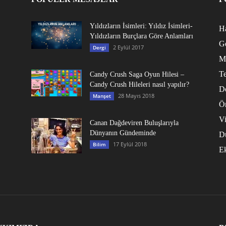
Yıldızların İsimleri: Yıldız İsimleri-
Ha
Yıldızların Burçlara Göre Anlamları
G
2 Eylül 2017
Dergi
M
Te
Candy Crush Saga Oyun Hilesi –
Candy Crush Hileleri nasıl yapılır?
D
28 Mayıs 2018
Manşet
Ö
V
Canan Dağdeviren Buluşlarıyla
Dünyanın Gündeminde
D
17 Eylül 2018
Bilim
E