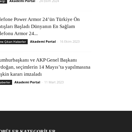
Akademi Portal
-
24 Ekim 2024
ergi
lefone Power Armor 24’ün Türkiye Ön
atışları Başladı Dünyanın En Sağlam
elefonu Armor 24...
Akademi Portal
-
16 Ekim 2023
ne Çıkan Haberler
umhurbaşkanı ve AKP Genel Başkanı
rdoğan, seçimlerin 14 Mayıs’ta yapılmasına
işkin kararı imzaladı
Akademi Portal
-
11 Mart 2023
aberler
OPÜLER KATEGORİLER