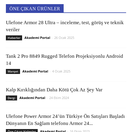
ÖNE ÇIKAN ÜRÜNLER
Ulefone Armor 28 Ultra – inceleme, test, görüş ve teknik
veriler
Akademi Portal
-
26 Ocak 2025
Haberler
Tank 2 Pro 8849 Rugged Telefon Projeksiyonlu Android
14
Akademi Portal
-
4 Ocak 2025
Manşet
Kalp Kırıklığından Daha Kötü Çok Az Şey Var
Akademi Portal
-
24 Ekim 2024
Dergi
Ulefone Power Armor 24’ün Türkiye Ön Satışları Başladı
Dünyanın En Sağlam telefonu Armor 24...
Akademi Portal
-
16 Ekim 2023
Öne Çıkan Haberler