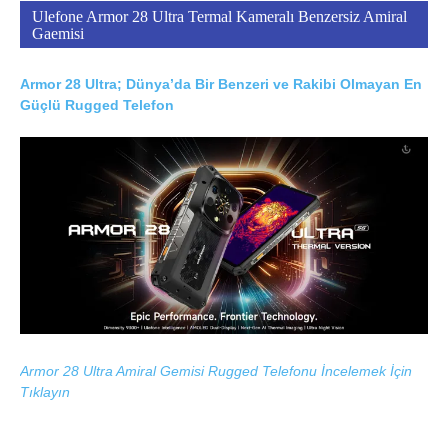
Ulefone Armor 28 Ultra Termal Kameralı Benzersiz Amiral
Gaemisi
Armor 28 Ultra; Dünya’da Bir Benzeri ve Rakibi Olmayan En
Güçlü Rugged Telefon
Armor 28 Ultra Amiral Gemisi Rugged Telefonu İncelemek İçin
Tıklayın