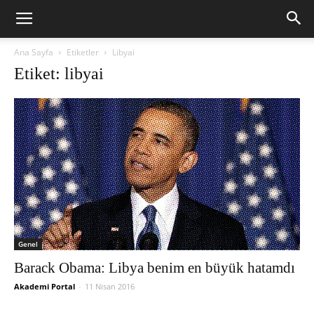
Ana Sayfa
Etiketler
Libyai
Etiket: libyai
Genel
Barack Obama: Libya benim en büyük hatamdı
Akademi Portal
-
11 Nisan 2016