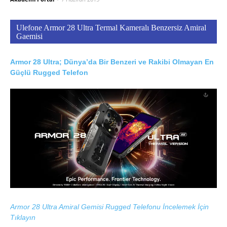
Ulefone Armor 28 Ultra Termal Kameralı Benzersiz Amiral
Gaemisi
Armor 28 Ultra; Dünya’da Bir Benzeri ve Rakibi Olmayan En
Güçlü Rugged Telefon
Armor 28 Ultra Amiral Gemisi Rugged Telefonu İncelemek İçin
Tıklayın