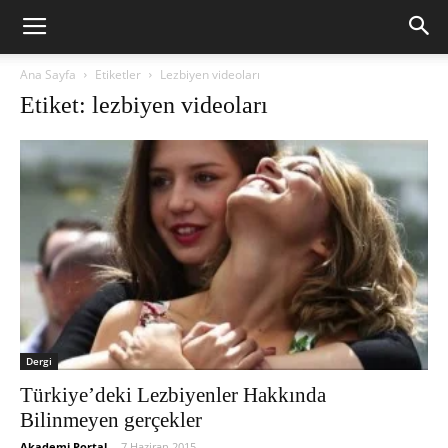
Ana Sayfa
Etiketler
Lezbiyen videoları
Etiket: lezbiyen videoları
Dergi
Türkiye’deki Lezbiyenler Hakkında
Bilinmeyen gerçekler
Akademi Portal
-
7 Haziran 2015