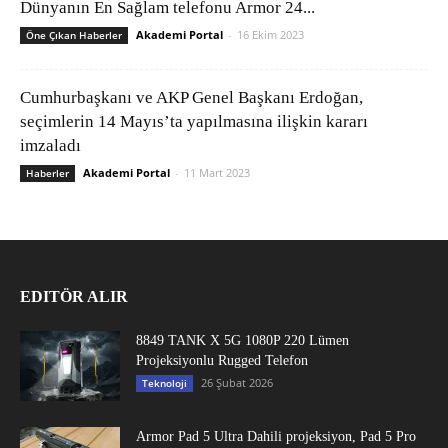
Dünyanın En Sağlam telefonu Armor 24...
Akademi Portal
-
16 Ekim 2023
Öne Çıkan Haberler
Cumhurbaşkanı ve AKP Genel Başkanı Erdoğan,
seçimlerin 14 Mayıs’ta yapılmasına ilişkin kararı
imzaladı
Akademi Portal
-
11 Mart 2023
Haberler
EDITÖR ALIR
8849 TANK X 5G 1080P 220 Lümen
Projeksiyonlu Rugged Telefon
26 Şubat 2026
Teknoloji
Armor Pad 5 Ultra Dahili projeksiyon, Pad 5 Pro