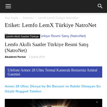
Ana Sayfa
Etiketler
Lemfo LemX Türkiye NatroNet
Etiket: Lemfo LemX Türkiye NatroNet
Lemfo Akıllı Saatler Türkiye
Lemfo Akıllı Saatler Türkiye Resmi Satış
(NatroNet)
Akademi Portal
-
2 Şubat 2019
Ulefone Armor 28 Ultra Termal Kameralı Benzersiz Amiral
Gaemisi
Armor 28 Ultra; Dünya’da Bir Benzeri ve Rakibi Olmayan En
Güçlü Rugged Telefon