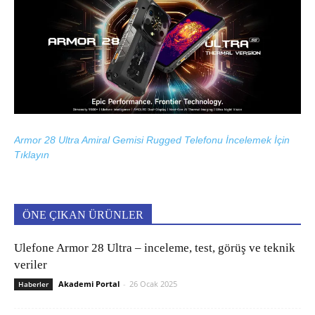
Armor 28 Ultra Amiral Gemisi Rugged Telefonu İncelemek İçin
Tıklayın
ÖNE ÇIKAN ÜRÜNLER
Ulefone Armor 28 Ultra – inceleme, test, görüş ve teknik
veriler
Akademi Portal
-
26 Ocak 2025
Haberler