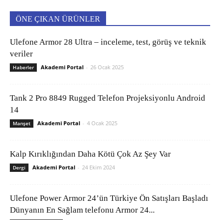
ÖNE ÇIKAN ÜRÜNLER
Ulefone Armor 28 Ultra – inceleme, test, görüş ve teknik
veriler
Akademi Portal
-
26 Ocak 2025
Haberler
Tank 2 Pro 8849 Rugged Telefon Projeksiyonlu Android
14
Akademi Portal
-
4 Ocak 2025
Manşet
Kalp Kırıklığından Daha Kötü Çok Az Şey Var
Akademi Portal
-
24 Ekim 2024
Dergi
Ulefone Power Armor 24’ün Türkiye Ön Satışları Başladı
Dünyanın En Sağlam telefonu Armor 24...