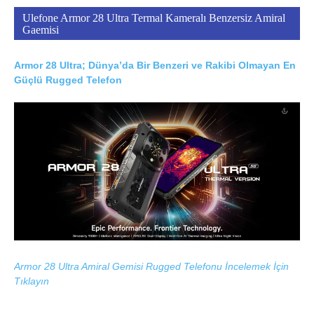
Ulefone Armor 28 Ultra Termal Kameralı Benzersiz Amiral
Gaemisi
Armor 28 Ultra; Dünya’da Bir Benzeri ve Rakibi Olmayan En
Güçlü Rugged Telefon
Armor 28 Ultra Amiral Gemisi Rugged Telefonu İncelemek İçin
Tıklayın