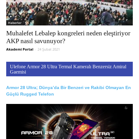
Haberler
Muhalefet Lebalep kongreleri neden eleştiriyor
AKP nasıl savunuyor?
Akademi Portal
-
24 Şubat 2021
Ulefone Armor 28 Ultra Termal Kameralı Benzersiz Amiral
Gaemisi
Armor 28 Ultra; Dünya’da Bir Benzeri ve Rakibi Olmayan En
Güçlü Rugged Telefon