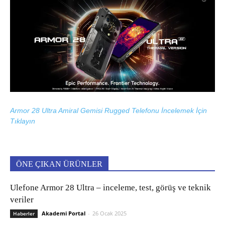
Armor 28 Ultra Amiral Gemisi Rugged Telefonu İncelemek İçin
Tıklayın
ÖNE ÇIKAN ÜRÜNLER
Ulefone Armor 28 Ultra – inceleme, test, görüş ve teknik
veriler
Akademi Portal
-
26 Ocak 2025
Haberler