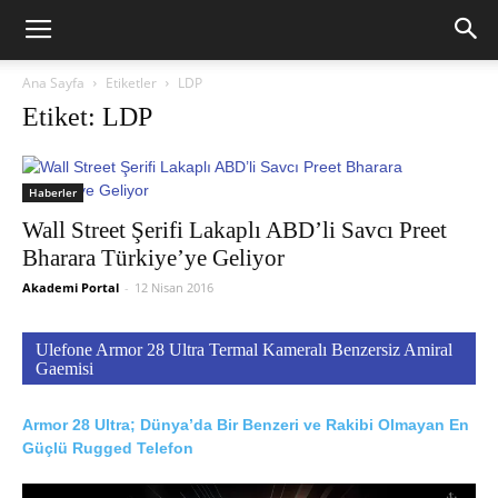
Ana Sayfa
Etiketler
LDP
Etiket: LDP
Haberler
Wall Street Şerifi Lakaplı ABD’li Savcı Preet
Bharara Türkiye’ye Geliyor
Akademi Portal
-
12 Nisan 2016
Ulefone Armor 28 Ultra Termal Kameralı Benzersiz Amiral
Gaemisi
Armor 28 Ultra; Dünya’da Bir Benzeri ve Rakibi Olmayan En
Güçlü Rugged Telefon