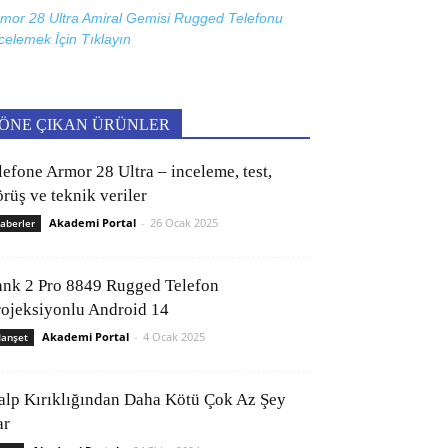
mor 28 Ultra Amiral Gemisi Rugged Telefonu
celemek İçin
Tıklayın
ÖNE ÇIKAN ÜRÜNLER
lefone Armor 28 Ultra – inceleme, test,
rüş ve teknik veriler
Akademi Portal
-
26 Ocak 2025
aberler
ank 2 Pro 8849 Rugged Telefon
rojeksiyonlu Android 14
Akademi Portal
-
4 Ocak 2025
anşet
alp Kırıklığından Daha Kötü Çok Az Şey
ar