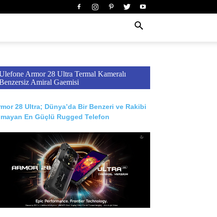
Ulefone Armor 28 Ultra Termal Kameralı
Benzersiz Amiral Gaemisi
mor 28 Ultra; Dünya’da Bir Benzeri ve Rakibi
lmayan En Güçlü Rugged Telefon