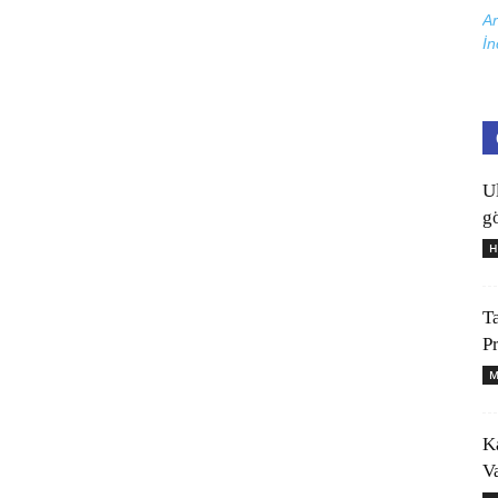
Ar
İn
U
gö
H
T
P
M
K
V