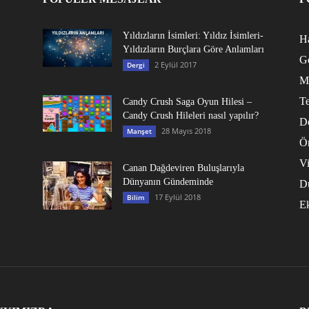
Yıldızların İsimleri: Yıldız İsimleri-
Ha
Yıldızların Burçlara Göre Anlamları
G
2 Eylül 2017
Dergi
M
Te
Candy Crush Saga Oyun Hilesi –
Candy Crush Hileleri nasıl yapılır?
D
28 Mayıs 2018
Manşet
Ö
V
Canan Dağdeviren Buluşlarıyla
Dünyanın Gündeminde
D
17 Eylül 2018
Bilim
E