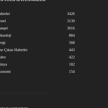
berler
3426
enel
3139
anşet
3016
knoloji
884
ergi
568
ne Çıkan Haberler
443
ideo
422
ünya
182
konomi
154