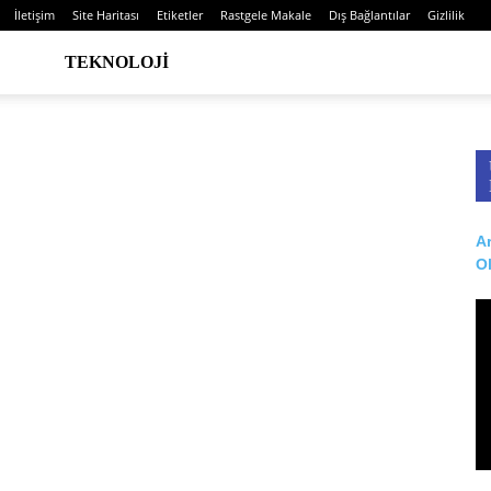
İletişim
Site Haritası
Etiketler
Rastgele Makale
Dış Bağlantılar
Gizlilik
TEKNOLOJI
Ar
O