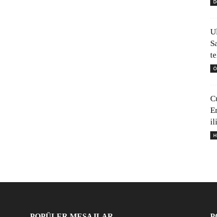
D
U
S
t
Ö
C
E
il
H
POPÜLER MESAJLAR
P