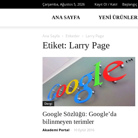
Çarşamba, Ağustos 5, 2026
Kayıt Ol / Katıl
Başlangıç
ANA SAYFA
YENI ÜRÜNLER
Ana Sayfa
Etiketler
Larry Page
Etiket: Larry Page
Dergi
Google Sözlüğü: Google’da
bilinmeyen terimler
Akademi Portal
-
10 Eylül 2016