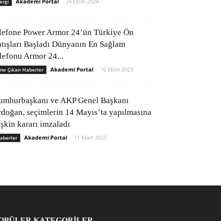
Akademi Portal
-
24 Ekim 2024
ergi
lefone Power Armor 24’ün Türkiye Ön
atışları Başladı Dünyanın En Sağlam
elefonu Armor 24...
Akademi Portal
-
16 Ekim 2023
ne Çıkan Haberler
umhurbaşkanı ve AKP Genel Başkanı
rdoğan, seçimlerin 14 Mayıs’ta yapılmasına
işkin kararı imzaladı
Akademi Portal
-
11 Mart 2023
aberler
OPÜLER KATEGORİLER