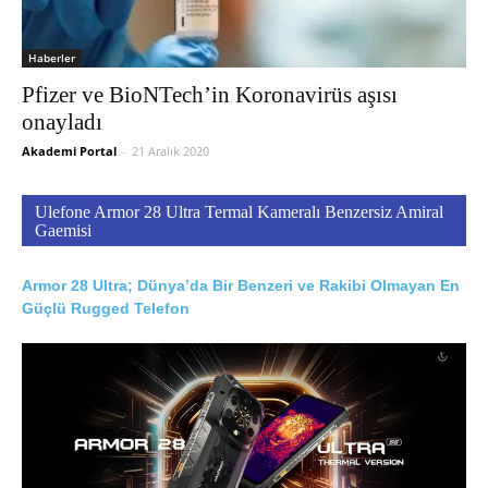
Haberler
Pfizer ve BioNTech’in Koronavirüs aşısı
onayladı
Akademi Portal
-
21 Aralık 2020
Ulefone Armor 28 Ultra Termal Kameralı Benzersiz Amiral
Gaemisi
Armor 28 Ultra; Dünya’da Bir Benzeri ve Rakibi Olmayan En
Güçlü Rugged Telefon