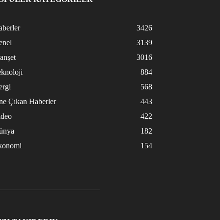
berler
3426
enel
3139
anşet
3016
knoloji
884
ergi
568
ne Çıkan Haberler
443
ideo
422
ünya
182
konomi
154