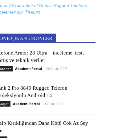
mor 28 Ultra Amiral Gemisi Rugged Telefonu
celemek İçin
Tıklayın
ÖNE ÇIKAN ÜRÜNLER
lefone Armor 28 Ultra – inceleme, test,
rüş ve teknik veriler
Akademi Portal
-
26 Ocak 2025
aberler
ank 2 Pro 8849 Rugged Telefon
rojeksiyonlu Android 14
Akademi Portal
-
4 Ocak 2025
anşet
alp Kırıklığından Daha Kötü Çok Az Şey
ar