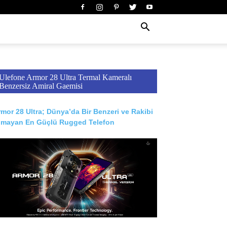
Ulefone Armor 28 Ultra Termal Kameralı
Benzersiz Amiral Gaemisi
mor 28 Ultra; Dünya’da Bir Benzeri ve Rakibi
lmayan En Güçlü Rugged Telefon