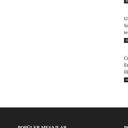
D
U
S
t
Ö
C
E
il
H
POPÜLER MESAJLAR
P