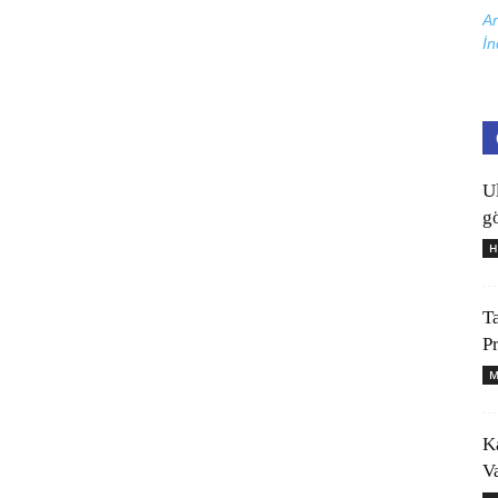
Ar
İn
U
gö
H
T
P
M
K
V