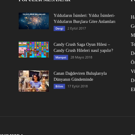
Yıldızların İsimleri: Yıldız İsimleri-
Ha
Yıldızların Burçlara Göre Anlamları
G
2 Eylül 2017
Dergi
M
Te
Candy Crush Saga Oyun Hilesi –
Candy Crush Hileleri nasıl yapılır?
D
28 Mayıs 2018
Manşet
Ö
V
Canan Dağdeviren Buluşlarıyla
Dünyanın Gündeminde
D
17 Eylül 2018
Bilim
E