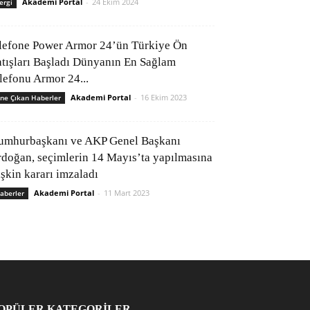
Akademi Portal
-
24 Ekim 2024
ergi
lefone Power Armor 24’ün Türkiye Ön
atışları Başladı Dünyanın En Sağlam
elefonu Armor 24...
Akademi Portal
-
16 Ekim 2023
ne Çıkan Haberler
umhurbaşkanı ve AKP Genel Başkanı
rdoğan, seçimlerin 14 Mayıs’ta yapılmasına
işkin kararı imzaladı
Akademi Portal
-
11 Mart 2023
aberler
OPÜLER KATEGORİLER