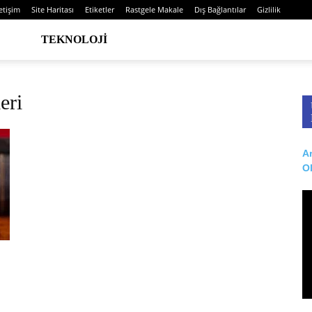
letişim
Site Haritası
Etiketler
Rastgele Makale
Dış Bağlantılar
Gizlilik
TEKNOLOJI
eri
Ar
O