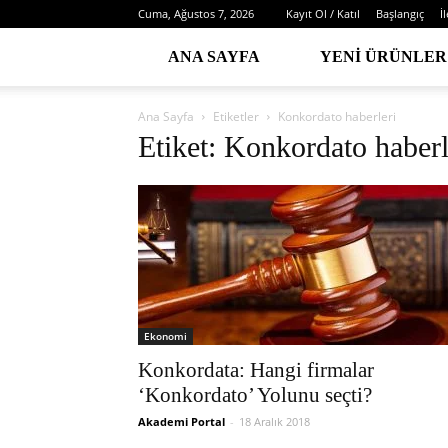
Cuma, Ağustos 7, 2026
Kayıt Ol / Katıl
Başlangıç
İ
ANA SAYFA
YENI ÜRÜNLER
Ana Sayfa
Etiketler
Konkordato haberleri
Etiket: Konkordato haberl
Ekonomi
Konkordata: Hangi firmalar
‘Konkordato’ Yolunu seçti?
Akademi Portal
-
18 Aralık 2018