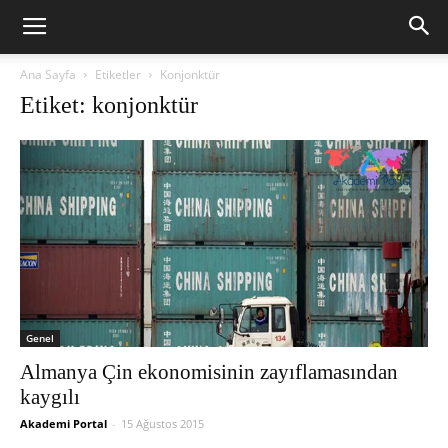
Ana Sayfa
Etiketler
Konjonktür
Etiket: konjonktür
Genel
Almanya Çin ekonomisinin zayıflamasından
kaygılı
Akademi Portal
-
15 Ağustos 2015