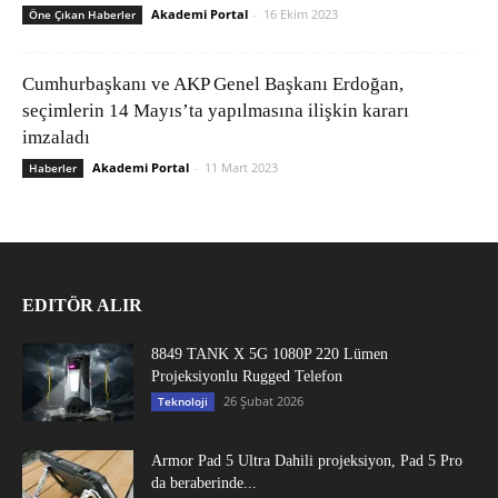
Akademi Portal
-
16 Ekim 2023
Öne Çıkan Haberler
Cumhurbaşkanı ve AKP Genel Başkanı Erdoğan,
seçimlerin 14 Mayıs’ta yapılmasına ilişkin kararı
imzaladı
Akademi Portal
-
11 Mart 2023
Haberler
EDITÖR ALIR
8849 TANK X 5G 1080P 220 Lümen
Projeksiyonlu Rugged Telefon
26 Şubat 2026
Teknoloji
Armor Pad 5 Ultra Dahili projeksiyon, Pad 5 Pro
da beraberinde...