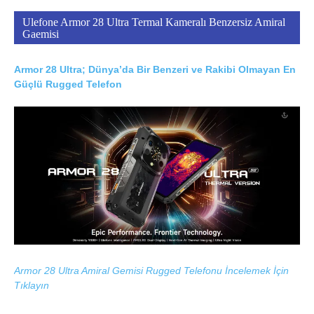
Ulefone Armor 28 Ultra Termal Kameralı Benzersiz Amiral
Gaemisi
Armor 28 Ultra; Dünya’da Bir Benzeri ve Rakibi Olmayan En
Güçlü Rugged Telefon
Armor 28 Ultra Amiral Gemisi Rugged Telefonu İncelemek İçin
Tıklayın