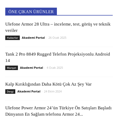
ÖNE ÇIKAN ÜRÜNLER
Ulefone Armor 28 Ultra – inceleme, test, görüş ve teknik
veriler
Akademi Portal
-
26 Ocak 2025
Haberler
Tank 2 Pro 8849 Rugged Telefon Projeksiyonlu Android
14
Akademi Portal
-
4 Ocak 2025
Manşet
Kalp Kırıklığından Daha Kötü Çok Az Şey Var
Akademi Portal
-
24 Ekim 2024
Dergi
Ulefone Power Armor 24’ün Türkiye Ön Satışları Başladı
Dünyanın En Sağlam telefonu Armor 24...