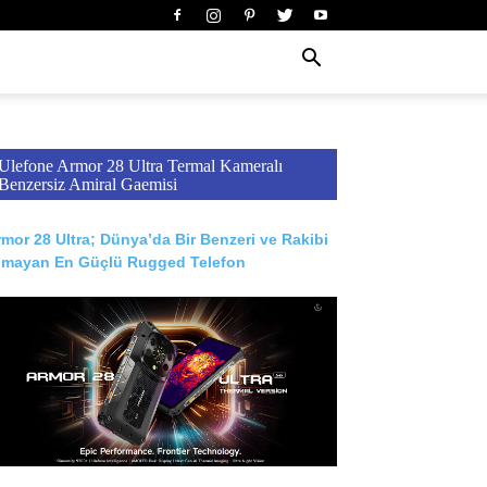
Ulefone Armor 28 Ultra Termal Kameralı
Benzersiz Amiral Gaemisi
mor 28 Ultra; Dünya’da Bir Benzeri ve Rakibi
lmayan En Güçlü Rugged Telefon