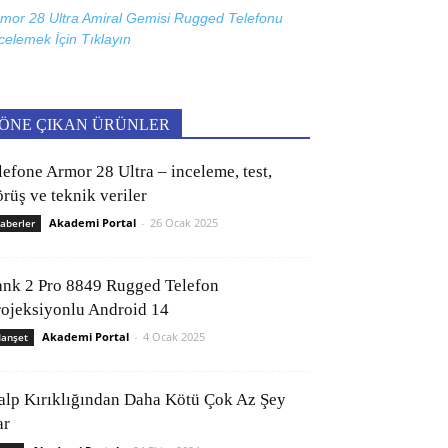
mor 28 Ultra Amiral Gemisi Rugged Telefonu
celemek İçin
Tıklayın
ÖNE ÇIKAN ÜRÜNLER
lefone Armor 28 Ultra – inceleme, test,
rüş ve teknik veriler
Akademi Portal
-
26 Ocak 2025
aberler
ank 2 Pro 8849 Rugged Telefon
rojeksiyonlu Android 14
Akademi Portal
-
4 Ocak 2025
anşet
alp Kırıklığından Daha Kötü Çok Az Şey
ar