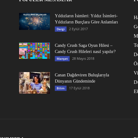
Yıldızların İsimleri: Yıldız İsimleri-
Ha
Yıldızların Burçlara Göre Anlamları
G
2 Eylül 2017
Dergi
M
Te
Candy Crush Saga Oyun Hilesi –
Candy Crush Hileleri nasıl yapılır?
D
28 Mayıs 2018
Manşet
Ö
V
Canan Dağdeviren Buluşlarıyla
Dünyanın Gündeminde
D
17 Eylül 2018
Bilim
E