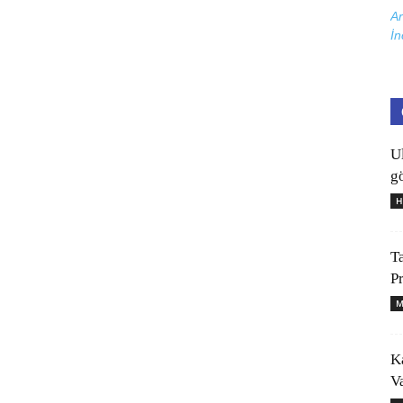
Ar
İn
U
gö
H
T
P
M
K
V