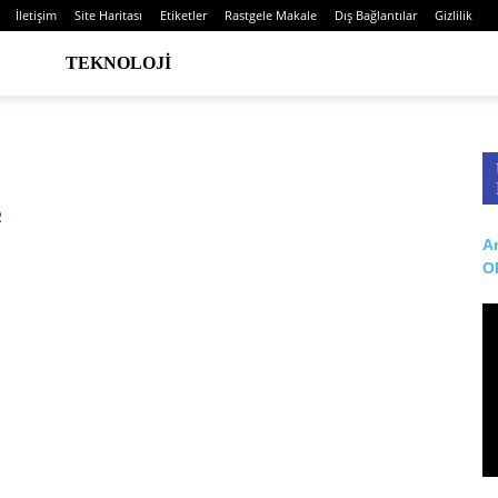
İletişim
Site Haritası
Etiketler
Rastgele Makale
Dış Bağlantılar
Gizlilik
TEKNOLOJI
Ar
O