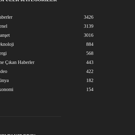
berler
3426
enel
3139
anşet
3016
knoloji
884
ergi
568
ne Çıkan Haberler
443
ideo
422
ünya
182
konomi
154