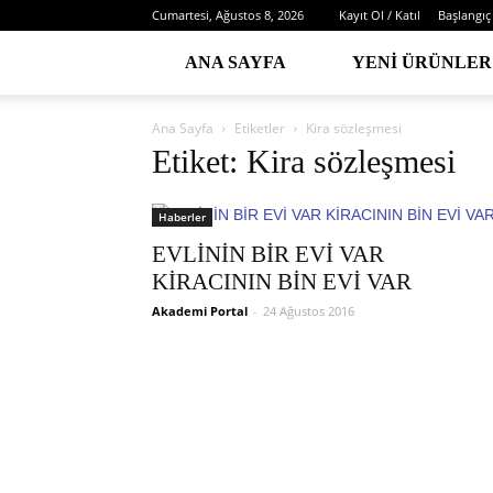
Cumartesi, Ağustos 8, 2026
Kayıt Ol / Katıl
Başlangıç
ANA SAYFA
YENI ÜRÜNLER
Ana Sayfa
Etiketler
Kira sözleşmesi
Etiket: Kira sözleşmesi
Haberler
EVLİNİN BİR EVİ VAR
KİRACININ BİN EVİ VAR
Akademi Portal
-
24 Ağustos 2016