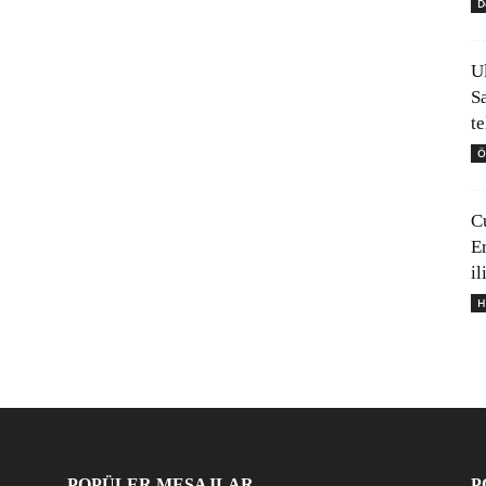
D
U
S
t
Ö
C
E
il
H
POPÜLER MESAJLAR
P