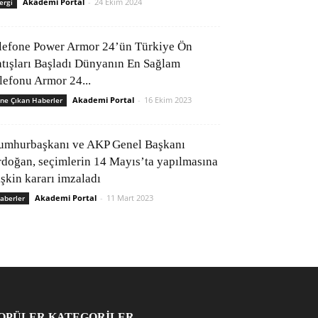
Akademi Portal
-
24 Ekim 2024
ergi
lefone Power Armor 24’ün Türkiye Ön
atışları Başladı Dünyanın En Sağlam
elefonu Armor 24...
Akademi Portal
-
16 Ekim 2023
ne Çıkan Haberler
umhurbaşkanı ve AKP Genel Başkanı
rdoğan, seçimlerin 14 Mayıs’ta yapılmasına
işkin kararı imzaladı
Akademi Portal
-
11 Mart 2023
aberler
OPÜLER KATEGORİLER