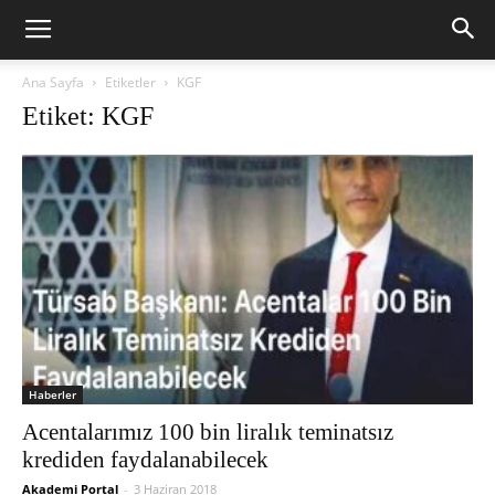
Ana Sayfa
Etiketler
KGF
Etiket: KGF
Haberler
Acentalarımız 100 bin liralık teminatsız
krediden faydalanabilecek
Akademi Portal
-
3 Haziran 2018