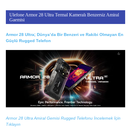
Ulefone Armor 28 Ultra Termal Kameralı Benzersiz Amiral
Gaemisi
Armor 28 Ultra; Dünya’da Bir Benzeri ve Rakibi Olmayan En
Güçlü Rugged Telefon
Armor 28 Ultra Amiral Gemisi Rugged Telefonu İncelemek İçin
Tıklayın