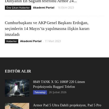
Dünyanın En Sağlam telefonu Armor 24...
Akademi Portal
-
16 Ekim 2023
Öne Çıkan Haberler
Cumhurbaşkanı ve AKP Genel Başkanı Erdoğan,
seçimlerin 14 Mayıs’ta yapılmasına ilişkin kararı
imzaladı
Akademi Portal
-
11 Mart 2023
Haberler
EDITÖR ALIR
8849 TANK X 5G 1080P 220 Lümen
Projeksiyonlu Rugged Telefon
26 Şubat 2026
Teknoloji
Armor Pad 5 Ultra Dahili projeksiyon, Pad 5 Pro