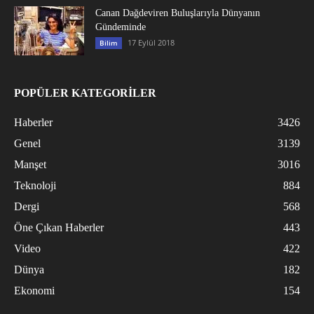
Canan Dağdeviren Buluşlarıyla Dünyanın
Gündeminde
17 Eylül 2018
Bilim
POPÜLER KATEGORİLER
Haberler
3426
Genel
3139
Manşet
3016
Teknoloji
884
Dergi
568
Öne Çıkan Haberler
443
Video
422
Dünya
182
Ekonomi
154