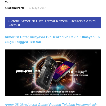
var
Akademi Portal
-
27 Mayıs 2017
Ulefone Armor 28 Ultra Termal Kameralı Benzersiz Amiral
Gaemisi
Armor 28 Ultra; Dünya’da Bir Benzeri ve Rakibi Olmayan En
Güçlü Rugged Telefon
Armor 28 Ultra Amiral Gemisi Rugged Telefonu İncelemek İçin