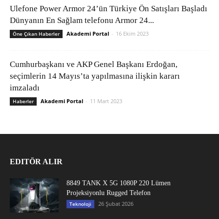
Ulefone Power Armor 24’ün Türkiye Ön Satışları Başladı
Dünyanın En Sağlam telefonu Armor 24...
Akademi Portal
-
16 Ekim 2023
Öne Çıkan Haberler
Cumhurbaşkanı ve AKP Genel Başkanı Erdoğan,
seçimlerin 14 Mayıs’ta yapılmasına ilişkin kararı
imzaladı
Akademi Portal
-
11 Mart 2023
Haberler
EDITÖR ALIR
8849 TANK X 5G 1080P 220 Lümen
Projeksiyonlu Rugged Telefon
26 Şubat 2026
Teknoloji