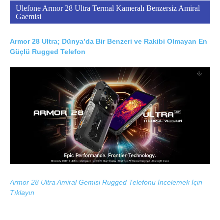
Ulefone Armor 28 Ultra Termal Kameralı Benzersiz Amiral
Gaemisi
Armor 28 Ultra; Dünya’da Bir Benzeri ve Rakibi Olmayan En
Güçlü Rugged Telefon
Armor 28 Ultra Amiral Gemisi Rugged Telefonu İncelemek İçin
Tıklayın