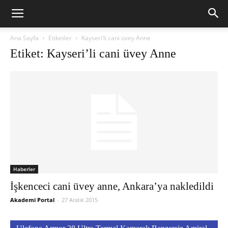
Ana Sayfa
Etiketler
Kayseri’li cani üvey Anne
Etiket: Kayseri’li cani üvey Anne
Haberler
İşkenceci cani üvey anne, Ankara’ya nakledildi
Akademi Portal
-
27 Aralık 2015