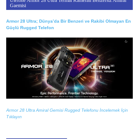
Ulefone Armor 28 Ultra Termal Kameralı Benzersiz Amiral
Gaemisi
Armor 28 Ultra; Dünya’da Bir Benzeri ve Rakibi Olmayan En
Güçlü Rugged Telefon
Armor 28 Ultra Amiral Gemisi Rugged Telefonu İncelemek İçin
Tıklayın