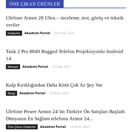
ÖNE ÇIKAN ÜRÜNLER
Ulefone Armor 28 Ultra – inceleme, test, görüş ve teknik
veriler
Akademi Portal
-
26 Ocak 2025
Haberler
Tank 2 Pro 8849 Rugged Telefon Projeksiyonlu Android
14
Akademi Portal
-
4 Ocak 2025
Manşet
Kalp Kırıklığından Daha Kötü Çok Az Şey Var
Akademi Portal
-
24 Ekim 2024
Dergi
Ulefone Power Armor 24’ün Türkiye Ön Satışları Başladı
Dünyanın En Sağlam telefonu Armor 24...
Akademi Portal
-
16 Ekim 2023
Öne Çıkan Haberler