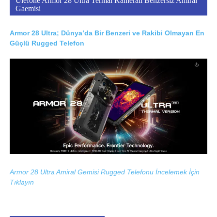
Ulefone Armor 28 Ultra Termal Kameralı Benzersiz Amiral
Gaemisi
Armor 28 Ultra; Dünya’da Bir Benzeri ve Rakibi Olmayan En
Güçlü Rugged Telefon
Armor 28 Ultra Amiral Gemisi Rugged Telefonu İncelemek İçin
Tıklayın