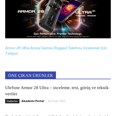
Armor 28 Ultra Amiral Gemisi Rugged Telefonu İncelemek İçin
Tıklayın
ÖNE ÇIKAN ÜRÜNLER
Ulefone Armor 28 Ultra – inceleme, test, görüş ve teknik
veriler
Akademi Portal
-
26 Ocak 2025
Haberler