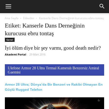
Ana Sayfa
Etiketler
Kanserle Dans Derneğinin kurucusu ebru tontaş
Etiket: Kanserle Dans Derneğinin
kurucusu ebru tontaş
Genel
İyi ölüm diye bir şey varmı, good death nedir?
Akademi Portal
-
29 Mart 2016
Ulefone Armor 28 Ultra Termal Kameralı Benzersiz Amiral
Gaemisi
Armor 28 Ultra; Dünya’da Bir Benzeri ve Rakibi Olmayan En
Güçlü Rugged Telefon