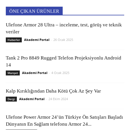
ÖNE ÇIKAN ÜRÜNLER
Ulefone Armor 28 Ultra – inceleme, test, görüş ve teknik
veriler
Akademi Portal
-
26 Ocak 2025
Haberler
Tank 2 Pro 8849 Rugged Telefon Projeksiyonlu Android
14
Akademi Portal
-
4 Ocak 2025
Manşet
Kalp Kırıklığından Daha Kötü Çok Az Şey Var
Akademi Portal
-
24 Ekim 2024
Dergi
Ulefone Power Armor 24’ün Türkiye Ön Satışları Başladı
Dünyanın En Sağlam telefonu Armor 24...