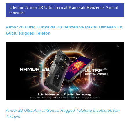
Ulefone Armor 28 Ultra Termal Kameralı Benzersiz Amiral
Gaemisi
Armor 28 Ultra; Dünya’da Bir Benzeri ve Rakibi Olmayan En
Güçlü Rugged Telefon
Armor 28 Ultra Amiral Gemisi Rugged Telefonu İncelemek İçin
Tıklayın