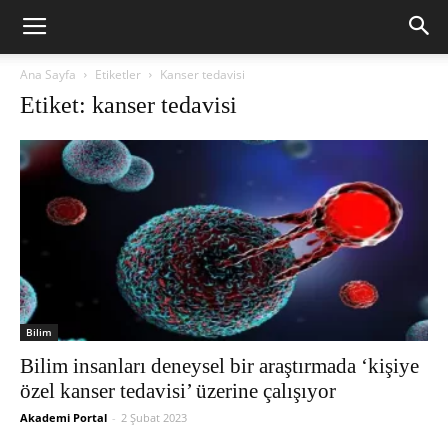
Ana Sayfa
Etiketler
Kanser tedavisi
Etiket: kanser tedavisi
Bilim
Bilim insanları deneysel bir araştırmada ‘kişiye
özel kanser tedavisi’ üzerine çalışıyor
Akademi Portal
-
2 Şubat 2023