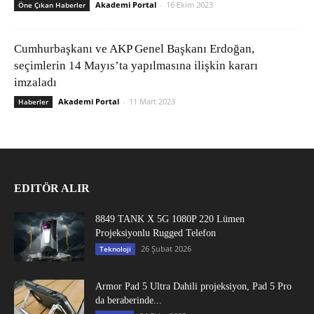
Akademi Portal
-
16 Ekim 2023
Öne Çıkan Haberler
Cumhurbaşkanı ve AKP Genel Başkanı Erdoğan,
seçimlerin 14 Mayıs’ta yapılmasına ilişkin kararı
imzaladı
Akademi Portal
-
11 Mart 2023
Haberler
EDITÖR ALIR
8849 TANK X 5G 1080P 220 Lümen
Projeksiyonlu Rugged Telefon
26 Şubat 2026
Teknoloji
Armor Pad 5 Ultra Dahili projeksiyon, Pad 5 Pro
da beraberinde...