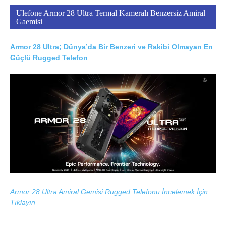
Ulefone Armor 28 Ultra Termal Kameralı Benzersiz Amiral
Gaemisi
Armor 28 Ultra; Dünya’da Bir Benzeri ve Rakibi Olmayan En
Güçlü Rugged Telefon
Armor 28 Ultra Amiral Gemisi Rugged Telefonu İncelemek İçin
Tıklayın