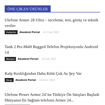
ÖNE ÇIKAN ÜRÜNLER
Ulefone Armor 28 Ultra – inceleme, test, görüş ve teknik
veriler
Akademi Portal
-
26 Ocak 2025
Haberler
Tank 2 Pro 8849 Rugged Telefon Projeksiyonlu Android
14
Akademi Portal
-
4 Ocak 2025
Manşet
Kalp Kırıklığından Daha Kötü Çok Az Şey Var
Akademi Portal
-
24 Ekim 2024
Dergi
Ulefone Power Armor 24’ün Türkiye Ön Satışları Başladı
Dünyanın En Sağlam telefonu Armor 24...