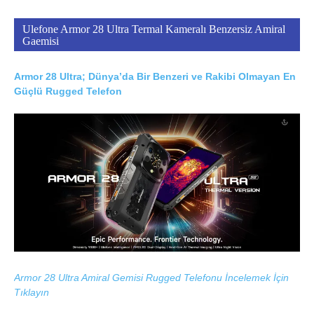
Ulefone Armor 28 Ultra Termal Kameralı Benzersiz Amiral
Gaemisi
Armor 28 Ultra; Dünya’da Bir Benzeri ve Rakibi Olmayan En
Güçlü Rugged Telefon
Armor 28 Ultra Amiral Gemisi Rugged Telefonu İncelemek İçin
Tıklayın