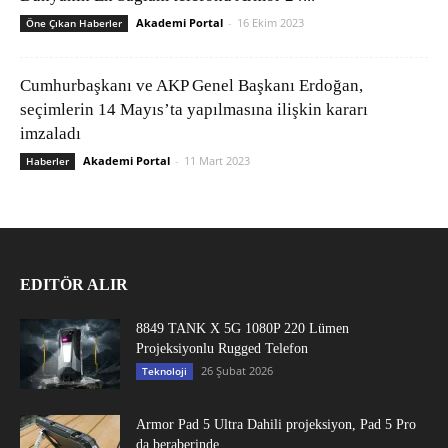
Akademi Portal
-
16 Ekim 2023
Öne Çıkan Haberler
Cumhurbaşkanı ve AKP Genel Başkanı Erdoğan,
seçimlerin 14 Mayıs’ta yapılmasına ilişkin kararı
imzaladı
Akademi Portal
-
11 Mart 2023
Haberler
EDITÖR ALIR
8849 TANK X 5G 1080P 220 Lümen
Projeksiyonlu Rugged Telefon
26 Şubat 2026
Teknoloji
Armor Pad 5 Ultra Dahili projeksiyon, Pad 5 Pro
da beraberinde...