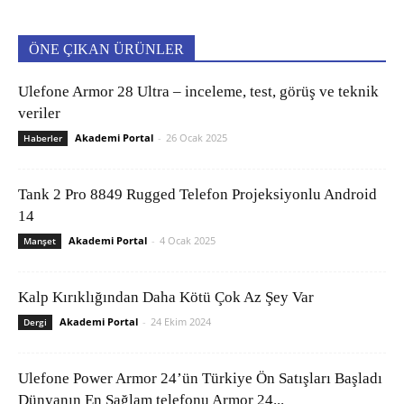
ÖNE ÇIKAN ÜRÜNLER
Ulefone Armor 28 Ultra – inceleme, test, görüş ve teknik
veriler
Akademi Portal
-
26 Ocak 2025
Haberler
Tank 2 Pro 8849 Rugged Telefon Projeksiyonlu Android
14
Akademi Portal
-
4 Ocak 2025
Manşet
Kalp Kırıklığından Daha Kötü Çok Az Şey Var
Akademi Portal
-
24 Ekim 2024
Dergi
Ulefone Power Armor 24’ün Türkiye Ön Satışları Başladı
Dünyanın En Sağlam telefonu Armor 24...