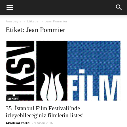
Ana Sayfa
Etiketler
Jean Pommier
Etiket: Jean Pommier
Manşet
35. İstanbul Film Festivali’nde
izleyebileceğiniz filmlerin listesi
Akademi Portal
-
9 Nisan 2016