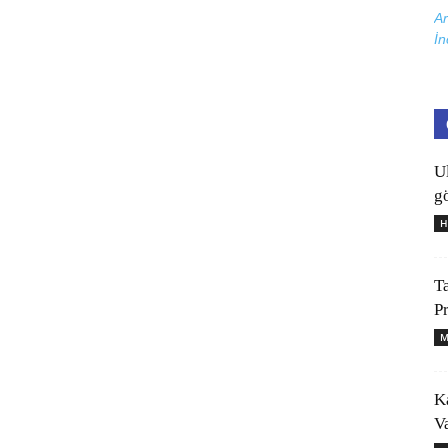
Ar
İn
U
gö
H
T
P
M
K
V