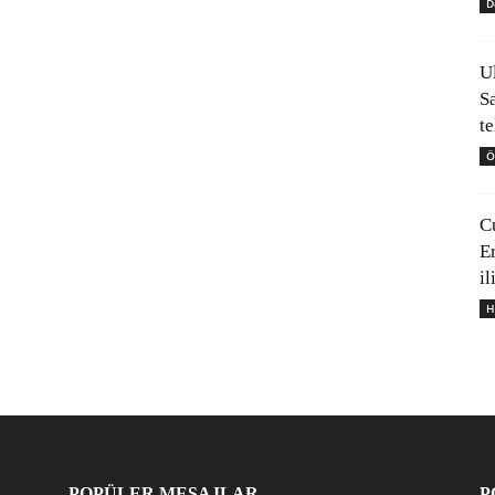
D
U
S
t
Ö
C
E
il
H
POPÜLER MESAJLAR
P