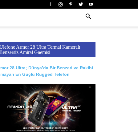
Ulefone Armor 28 Ultra Termal Kameralı
Benzersiz Amiral Gaemisi
mor 28 Ultra; Dünya’da Bir Benzeri ve Rakibi
lmayan En Güçlü Rugged Telefon