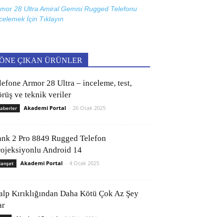
mor 28 Ultra Amiral Gemisi Rugged Telefonu
celemek İçin
Tıklayın
ÖNE ÇIKAN ÜRÜNLER
lefone Armor 28 Ultra – inceleme, test,
rüş ve teknik veriler
Akademi Portal
-
26 Ocak 2025
aberler
ank 2 Pro 8849 Rugged Telefon
rojeksiyonlu Android 14
Akademi Portal
-
4 Ocak 2025
anşet
alp Kırıklığından Daha Kötü Çok Az Şey
ar