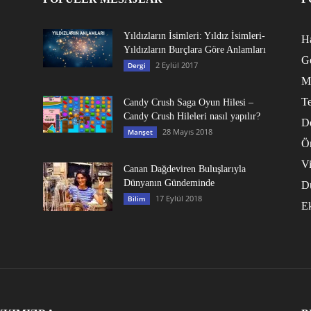
Yıldızların İsimleri: Yıldız İsimleri-
Ha
Yıldızların Burçlara Göre Anlamları
G
2 Eylül 2017
Dergi
M
Te
Candy Crush Saga Oyun Hilesi –
Candy Crush Hileleri nasıl yapılır?
D
28 Mayıs 2018
Manşet
Ö
V
Canan Dağdeviren Buluşlarıyla
Dünyanın Gündeminde
D
17 Eylül 2018
Bilim
E