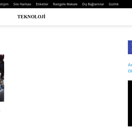
letişim
Site Haritası
Etiketler
Rastgele Makale
Dış Bağlantılar
Gizlilik
TEKNOLOJI
Ar
O
ı