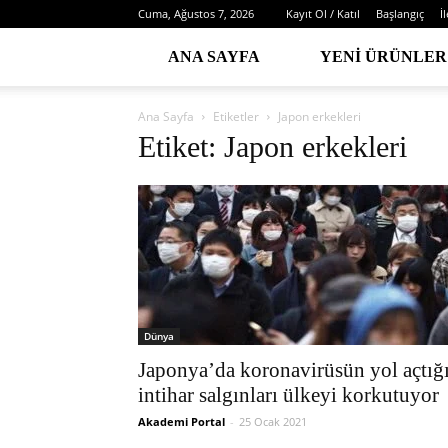
Cuma, Ağustos 7, 2026
Kayıt Ol / Katıl
Başlangıç
İ
ANA SAYFA
YENI ÜRÜNLER
Ana Sayfa
Etiketler
Japon erkekleri
Etiket: Japon erkekleri
Dünya
Japonya’da koronavirüsün yol açtığ
intihar salgınları ülkeyi korkutuyor
Akademi Portal
-
25 Ocak 2021