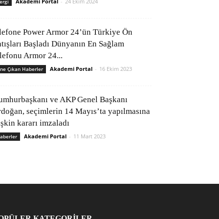
Akademi Portal
-
24 Ekim 2024
ergi
lefone Power Armor 24’ün Türkiye Ön
atışları Başladı Dünyanın En Sağlam
elefonu Armor 24...
Akademi Portal
-
16 Ekim 2023
ne Çıkan Haberler
umhurbaşkanı ve AKP Genel Başkanı
rdoğan, seçimlerin 14 Mayıs’ta yapılmasına
işkin kararı imzaladı
Akademi Portal
-
11 Mart 2023
aberler
OPÜLER KATEGORİLER