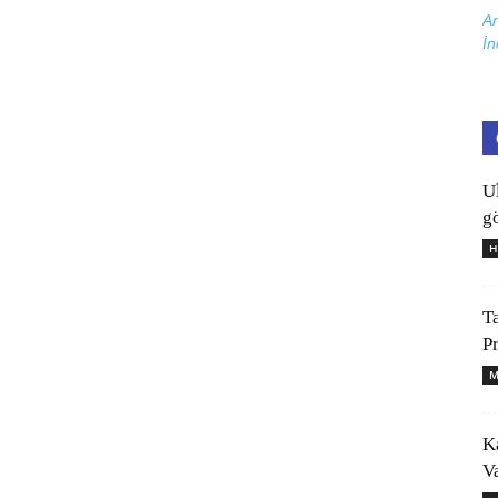
Ar
İn
U
gö
H
T
P
M
K
V