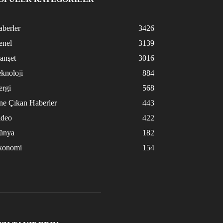
berler
3426
enel
3139
anşet
3016
knoloji
884
ergi
568
ne Çıkan Haberler
443
ideo
422
ünya
182
konomi
154