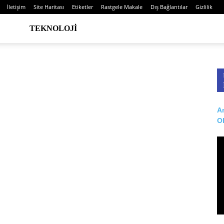
İletişim
Site Haritası
Etiketler
Rastgele Makale
Dış Bağlantılar
Gizlilik
TEKNOLOJI
Ar
O