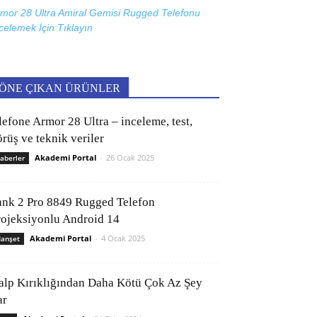
mor 28 Ultra Amiral Gemisi Rugged Telefonu
celemek İçin
Tıklayın
ÖNE ÇIKAN ÜRÜNLER
lefone Armor 28 Ultra – inceleme, test,
rüş ve teknik veriler
Akademi Portal
-
26 Ocak 2025
aberler
ank 2 Pro 8849 Rugged Telefon
rojeksiyonlu Android 14
Akademi Portal
-
4 Ocak 2025
anşet
alp Kırıklığından Daha Kötü Çok Az Şey
ar