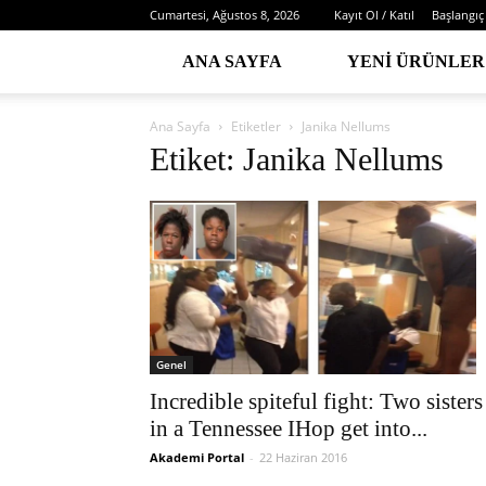
Cumartesi, Ağustos 8, 2026
Kayıt Ol / Katıl
Başlangıç
ANA SAYFA
YENI ÜRÜNLER
Ana Sayfa
Etiketler
Janika Nellums
Etiket: Janika Nellums
Genel
Incredible spiteful fight: Two sisters
in a Tennessee IHop get into...
Akademi Portal
-
22 Haziran 2016