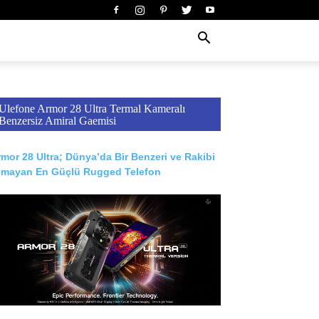
Ulefone Armor 28 Ultra Termal Kameralı
Benzersiz Amiral Gaemisi
mor 28 Ultra; Dünya’da Bir Benzeri ve Rakibi
lmayan En Güçlü Rugged Telefon