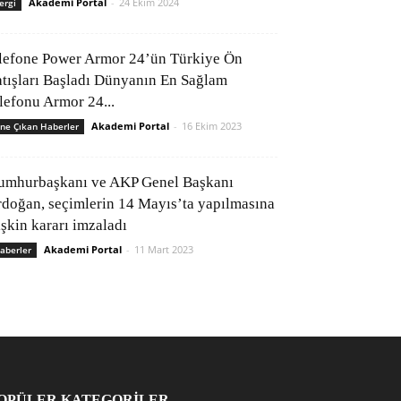
Akademi Portal
-
24 Ekim 2024
ergi
lefone Power Armor 24’ün Türkiye Ön
atışları Başladı Dünyanın En Sağlam
elefonu Armor 24...
Akademi Portal
-
16 Ekim 2023
ne Çıkan Haberler
umhurbaşkanı ve AKP Genel Başkanı
rdoğan, seçimlerin 14 Mayıs’ta yapılmasına
işkin kararı imzaladı
Akademi Portal
-
11 Mart 2023
aberler
OPÜLER KATEGORİLER