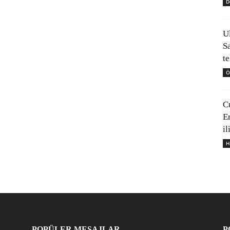
D
U
S
t
Ö
C
E
il
H
POPÜLER MESAJLAR
P