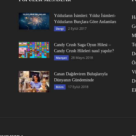
Yıldızların İsimleri: Yıldız İsimleri-
Ha
Yıldızların Burçlara Göre Anlamları
G
2 Eylül 2017
Dergi
M
Te
Candy Crush Saga Oyun Hilesi –
Candy Crush Hileleri nasıl yapılır?
D
28 Mayıs 2018
Manşet
Ö
V
Canan Dağdeviren Buluşlarıyla
Dünyanın Gündeminde
D
17 Eylül 2018
Bilim
E