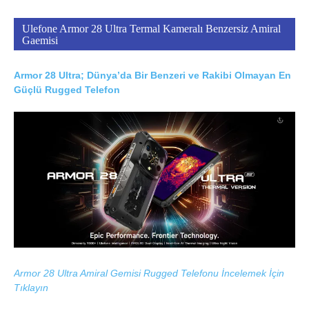
Ulefone Armor 28 Ultra Termal Kameralı Benzersiz Amiral
Gaemisi
Armor 28 Ultra; Dünya’da Bir Benzeri ve Rakibi Olmayan En
Güçlü Rugged Telefon
Armor 28 Ultra Amiral Gemisi Rugged Telefonu İncelemek İçin
Tıklayın