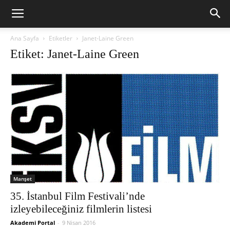
Ana Sayfa
Etiketler
Janet-Laine Green
Etiket: Janet-Laine Green
Manşet
35. İstanbul Film Festivali’nde
izleyebileceğiniz filmlerin listesi
Akademi Portal
-
9 Nisan 2016