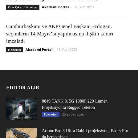
Akademi Portal
-
16 Ekim 2023
Öne Çıkan Haberler
Cumhurbaşkanı ve AKP Genel Başkanı Erdoğan,
seçimlerin 14 Mayıs’ta yapılmasına ilişkin kararı
imzaladı
Akademi Portal
-
11 Mart 2023
Haberler
EDITÖR ALIR
8849 TANK X 5G 1080P 220 Lümen
Projeksiyonlu Rugged Telefon
26 Şubat 2026
Teknoloji
Armor Pad 5 Ultra Dahili projeksiyon, Pad 5 Pro
da beraberinde...