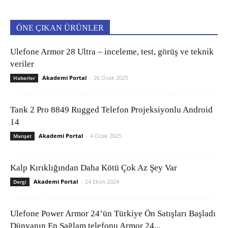
ÖNE ÇIKAN ÜRÜNLER
Ulefone Armor 28 Ultra – inceleme, test, görüş ve teknik
veriler
Akademi Portal
-
26 Ocak 2025
Haberler
Tank 2 Pro 8849 Rugged Telefon Projeksiyonlu Android
14
Akademi Portal
-
4 Ocak 2025
Manşet
Kalp Kırıklığından Daha Kötü Çok Az Şey Var
Akademi Portal
-
24 Ekim 2024
Dergi
Ulefone Power Armor 24’ün Türkiye Ön Satışları Başladı
Dünyanın En Sağlam telefonu Armor 24...