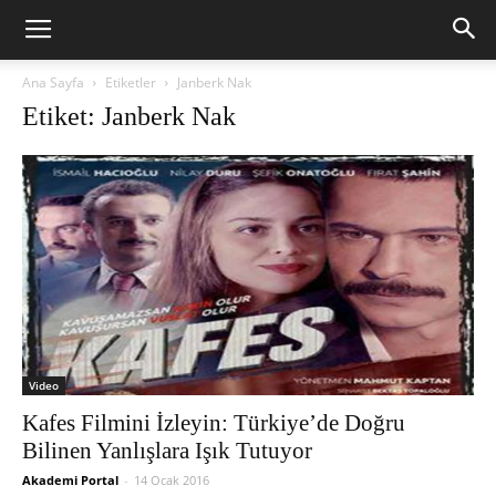
Ana Sayfa
Etiketler
Janberk Nak
Etiket: Janberk Nak
Video
Kafes Filmini İzleyin: Türkiye’de Doğru
Bilinen Yanlışlara Işık Tutuyor
Akademi Portal
-
14 Ocak 2016