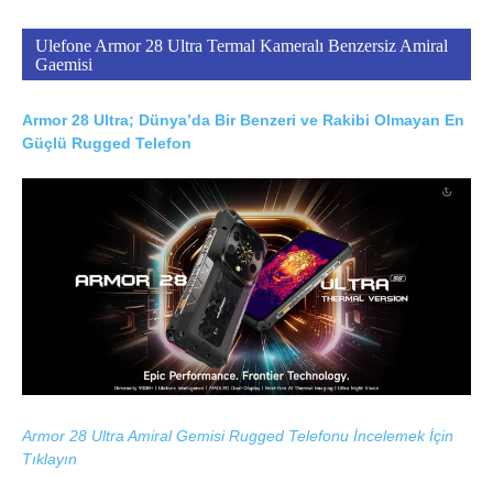
Ulefone Armor 28 Ultra Termal Kameralı Benzersiz Amiral
Gaemisi
Armor 28 Ultra; Dünya’da Bir Benzeri ve Rakibi Olmayan En
Güçlü Rugged Telefon
Armor 28 Ultra Amiral Gemisi Rugged Telefonu İncelemek İçin
Tıklayın