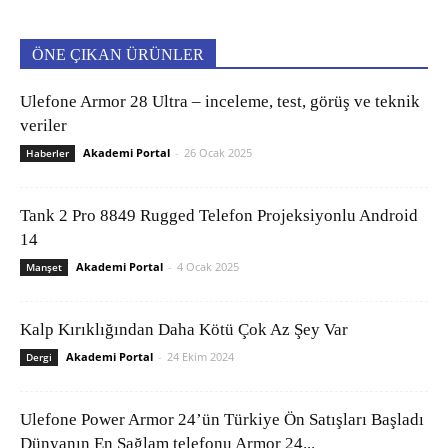
ÖNE ÇIKAN ÜRÜNLER
Ulefone Armor 28 Ultra – inceleme, test, görüş ve teknik
veriler
Akademi Portal
-
26 Ocak 2025
Haberler
Tank 2 Pro 8849 Rugged Telefon Projeksiyonlu Android
14
Akademi Portal
-
4 Ocak 2025
Manşet
Kalp Kırıklığından Daha Kötü Çok Az Şey Var
Akademi Portal
-
24 Ekim 2024
Dergi
Ulefone Power Armor 24’ün Türkiye Ön Satışları Başladı
Dünyanın En Sağlam telefonu Armor 24...