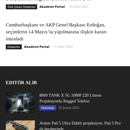
Akademi Portal
-
16 Ekim 2023
Öne Çıkan Haberler
Cumhurbaşkanı ve AKP Genel Başkanı Erdoğan,
seçimlerin 14 Mayıs’ta yapılmasına ilişkin kararı
imzaladı
Akademi Portal
-
11 Mart 2023
Haberler
EDITÖR ALIR
8849 TANK X 5G 1080P 220 Lümen
Projeksiyonlu Rugged Telefon
26 Şubat 2026
Teknoloji
Armor Pad 5 Ultra Dahili projeksiyon, Pad 5 Pro
da beraberinde...