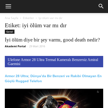
Ana Sayfa
Etiketler
Iyi ölüm var mı dır
Etiket: iyi ölüm var mı dır
Genel
İyi ölüm diye bir şey varmı, good death nedir?
Akademi Portal
-
29 Mart 2016
Ulefone Armor 28 Ultra Termal Kameralı Benzersiz Amiral
Gaemisi
Armor 28 Ultra; Dünya’da Bir Benzeri ve Rakibi Olmayan En
Güçlü Rugged Telefon