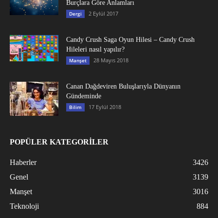
Burçlara Göre Anlamları
2 Eylül 2017
Dergi
Candy Crush Saga Oyun Hilesi – Candy Crush
Hileleri nasıl yapılır?
28 Mayıs 2018
Manşet
Canan Dağdeviren Buluşlarıyla Dünyanın
Gündeminde
17 Eylül 2018
Bilim
POPÜLER KATEGORİLER
Haberler
3426
Genel
3139
Manşet
3016
Teknoloji
884