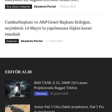
Akademi Portal
-
16 Ekim 2023
Öne Çıkan Haberler
Cumhurbaşkanı ve AKP Genel Başkanı Erdoğan,
seçimlerin 14 Mayıs’ta yapılmasına ilişkin kararı
imzaladı
Akademi Portal
-
11 Mart 2023
Haberler
EDITÖR ALIR
8849 TANK X 5G 1080P 220 Lümen
Projeksiyonlu Rugged Telefon
26 Şubat 2026
Teknoloji
Armor Pad 5 Ultra Dahili projeksiyon, Pad 5 Pro
da beraberinde...