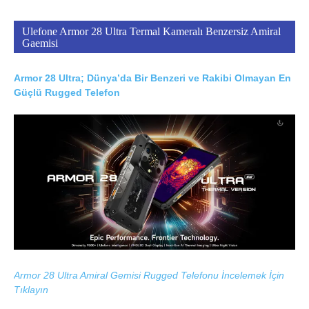
Ulefone Armor 28 Ultra Termal Kameralı Benzersiz Amiral
Gaemisi
Armor 28 Ultra; Dünya’da Bir Benzeri ve Rakibi Olmayan En
Güçlü Rugged Telefon
Armor 28 Ultra Amiral Gemisi Rugged Telefonu İncelemek İçin
Tıklayın