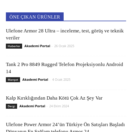
ÖNE ÇIKAN ÜRÜNLER
Ulefone Armor 28 Ultra – inceleme, test, görüş ve teknik
veriler
Akademi Portal
-
26 Ocak 2025
Haberler
Tank 2 Pro 8849 Rugged Telefon Projeksiyonlu Android
14
Akademi Portal
-
4 Ocak 2025
Manşet
Kalp Kırıklığından Daha Kötü Çok Az Şey Var
Akademi Portal
-
24 Ekim 2024
Dergi
Ulefone Power Armor 24’ün Türkiye Ön Satışları Başladı
Dünyanın En Sağlam telefonu Armor 24...