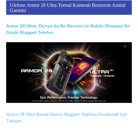
Ulefone Armor 28 Ultra Termal Kameralı Benzersiz Amiral
Gaemisi
Armor 28 Ultra; Dünya’da Bir Benzeri ve Rakibi Olmayan En
Güçlü Rugged Telefon
Armor 28 Ultra Amiral Gemisi Rugged Telefonu İncelemek İçin
Tıklayın