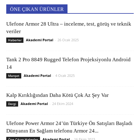
ÖNE ÇIKAN ÜRÜNLER
Ulefone Armor 28 Ultra – inceleme, test, görüş ve teknik
veriler
Akademi Portal
-
26 Ocak 2025
Haberler
Tank 2 Pro 8849 Rugged Telefon Projeksiyonlu Android
14
Akademi Portal
-
4 Ocak 2025
Manşet
Kalp Kırıklığından Daha Kötü Çok Az Şey Var
Akademi Portal
-
24 Ekim 2024
Dergi
Ulefone Power Armor 24’ün Türkiye Ön Satışları Başladı
Dünyanın En Sağlam telefonu Armor 24...
Akademi Portal
-
16 Ekim 2023
Öne Çıkan Haberler