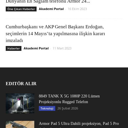
Dünyanın En Sağlam telefonu Armor 24...
Akademi Portal
-
16 Ekim 2023
Öne Çıkan Haberler
Cumhurbaşkanı ve AKP Genel Başkanı Erdoğan,
seçimlerin 14 Mayıs’ta yapılmasına ilişkin kararı
imzaladı
Akademi Portal
-
11 Mart 2023
Haberler
EDITÖR ALIR
8849 TANK X 5G 1080P 220 Lümen
Projeksiyonlu Rugged Telefon
26 Şubat 2026
Teknoloji
Armor Pad 5 Ultra Dahili projeksiyon, Pad 5 Pro