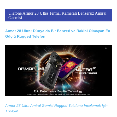
Ulefone Armor 28 Ultra Termal Kameralı Benzersiz Amiral
Gaemisi
Armor 28 Ultra; Dünya’da Bir Benzeri ve Rakibi Olmayan En
Güçlü Rugged Telefon
Armor 28 Ultra Amiral Gemisi Rugged Telefonu İncelemek İçin
Tıklayın