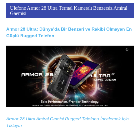
Ulefone Armor 28 Ultra Termal Kameralı Benzersiz Amiral
Gaemisi
Armor 28 Ultra; Dünya’da Bir Benzeri ve Rakibi Olmayan En
Güçlü Rugged Telefon
Armor 28 Ultra Amiral Gemisi Rugged Telefonu İncelemek İçin
Tıklayın