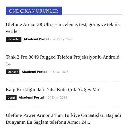
ÖNE ÇIKAN ÜRÜNLER
Ulefone Armor 28 Ultra – inceleme, test, görüş ve teknik
veriler
Akademi Portal
-
26 Ocak 2025
Haberler
Tank 2 Pro 8849 Rugged Telefon Projeksiyonlu Android
14
Akademi Portal
-
4 Ocak 2025
Manşet
Kalp Kırıklığından Daha Kötü Çok Az Şey Var
Akademi Portal
-
24 Ekim 2024
Dergi
Ulefone Power Armor 24’ün Türkiye Ön Satışları Başladı
Dünyanın En Sağlam telefonu Armor 24...