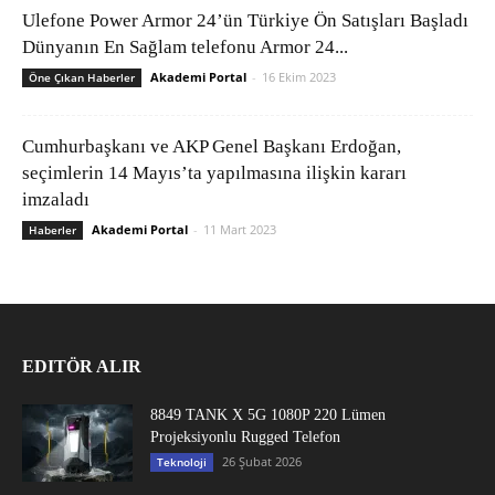
Ulefone Power Armor 24’ün Türkiye Ön Satışları Başladı
Dünyanın En Sağlam telefonu Armor 24...
Akademi Portal
-
16 Ekim 2023
Öne Çıkan Haberler
Cumhurbaşkanı ve AKP Genel Başkanı Erdoğan,
seçimlerin 14 Mayıs’ta yapılmasına ilişkin kararı
imzaladı
Akademi Portal
-
11 Mart 2023
Haberler
EDITÖR ALIR
8849 TANK X 5G 1080P 220 Lümen
Projeksiyonlu Rugged Telefon
26 Şubat 2026
Teknoloji