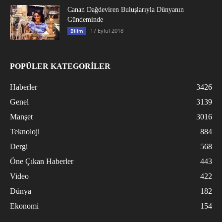
Canan Dağdeviren Buluşlarıyla Dünyanın
Gündeminde
17 Eylül 2018
Bilim
POPÜLER KATEGORİLER
Haberler
3426
Genel
3139
Manşet
3016
Teknoloji
884
Dergi
568
Öne Çıkan Haberler
443
Video
422
Dünya
182
Ekonomi
154