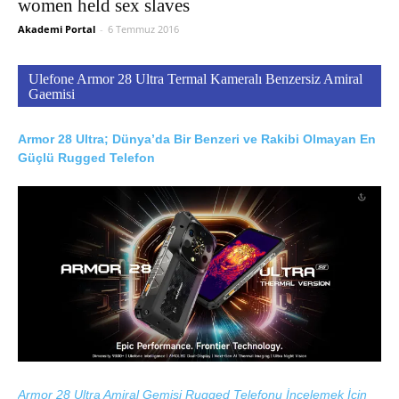
women held sex slaves
Akademi Portal
-
6 Temmuz 2016
Ulefone Armor 28 Ultra Termal Kameralı Benzersiz Amiral
Gaemisi
Armor 28 Ultra; Dünya’da Bir Benzeri ve Rakibi Olmayan En
Güçlü Rugged Telefon
Armor 28 Ultra Amiral Gemisi Rugged Telefonu İncelemek İçin