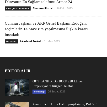
Dünyanın En Sağlam telefonu Armor 24...
Akademi Portal
-
16 Ekim 2023
Öne Çıkan Haberler
Cumhurbaşkanı ve AKP Genel Başkanı Erdoğan,
seçimlerin 14 Mayıs’ta yapılmasına ilişkin kararı
imzaladı
Akademi Portal
-
11 Mart 2023
Haberler
EDITÖR ALIR
8849 TANK X 5G 1080P 220 Lümen
Projeksiyonlu Rugged Telefon
26 Şubat 2026
Teknoloji
Armor Pad 5 Ultra Dahili projeksiyon, Pad 5 Pro