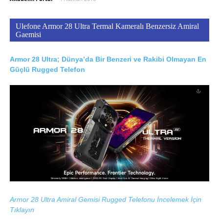
Ulefone Armor 28 Ultra Termal Kameralı Benzersiz Amiral
Gaemisi
Armor 28 Ultra; Dünya’da Bir Benzeri ve Rakibi Olmayan En
Güçlü Rugged Telefon
Armor 28 Ultra Amiral Gemisi Rugged Telefonu İncelemek İçin
Tıklayın