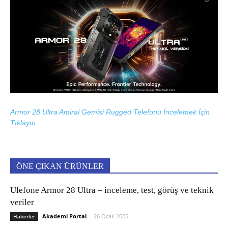
Armor 28 Ultra Amiral Gemisi Rugged Telefonu İncelemek İçin
Tıklayın
ÖNE ÇIKAN ÜRÜNLER
Ulefone Armor 28 Ultra – inceleme, test, görüş ve teknik
veriler
Akademi Portal
-
26 Ocak 2025
Haberler