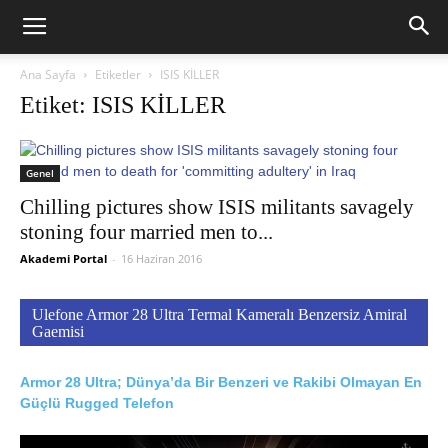
Ana Sayfa
Etiketler
ISIS KİLLER
Etiket: ISIS KİLLER
Genel
Chilling pictures show ISIS militants savagely
stoning four married men to...
Akademi Portal
-
16 Haziran 2016
Ulefone Armor 28 Ultra Termal Kameralı Benzersiz Amiral
Gaemisi
Armor 28 Ultra; Dünya’da Bir Benzeri ve Rakibi Olmayan En
Güçlü Rugged Telefon