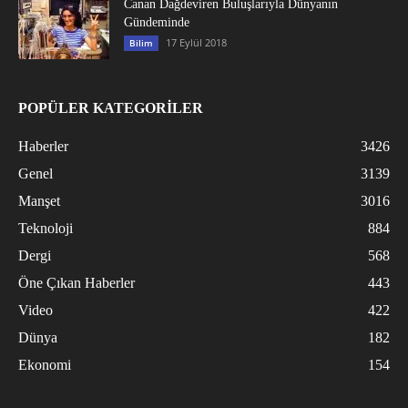
Canan Dağdeviren Buluşlarıyla Dünyanın
Gündeminde
17 Eylül 2018
Bilim
POPÜLER KATEGORİLER
Haberler
3426
Genel
3139
Manşet
3016
Teknoloji
884
Dergi
568
Öne Çıkan Haberler
443
Video
422
Dünya
182
Ekonomi
154