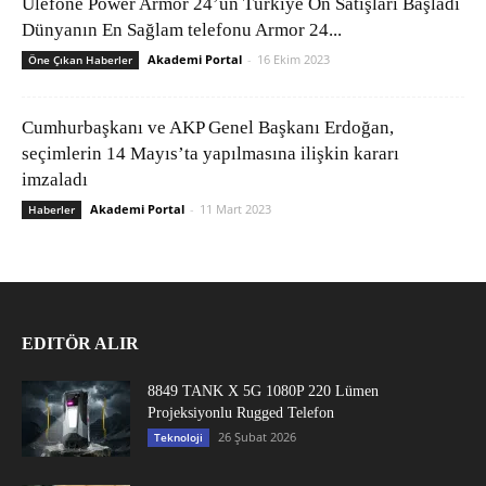
Ulefone Power Armor 24’ün Türkiye Ön Satışları Başladı
Dünyanın En Sağlam telefonu Armor 24...
Akademi Portal
-
16 Ekim 2023
Öne Çıkan Haberler
Cumhurbaşkanı ve AKP Genel Başkanı Erdoğan,
seçimlerin 14 Mayıs’ta yapılmasına ilişkin kararı
imzaladı
Akademi Portal
-
11 Mart 2023
Haberler
EDITÖR ALIR
8849 TANK X 5G 1080P 220 Lümen
Projeksiyonlu Rugged Telefon
26 Şubat 2026
Teknoloji