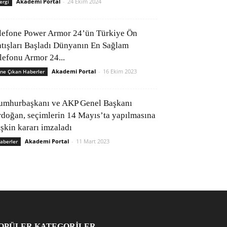
Akademi Portal
-
24 Ekim 2024
ergi
lefone Power Armor 24’ün Türkiye Ön
atışları Başladı Dünyanın En Sağlam
elefonu Armor 24...
Akademi Portal
-
16 Ekim 2023
ne Çıkan Haberler
umhurbaşkanı ve AKP Genel Başkanı
rdoğan, seçimlerin 14 Mayıs’ta yapılmasına
işkin kararı imzaladı
Akademi Portal
-
11 Mart 2023
aberler
OPÜLER KATEGORİLER