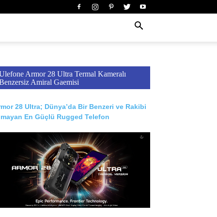
Ulefone Armor 28 Ultra Termal Kameralı
Benzersiz Amiral Gaemisi
mor 28 Ultra; Dünya’da Bir Benzeri ve Rakibi
lmayan En Güçlü Rugged Telefon