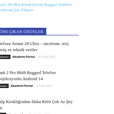
mor 28 Ultra Amiral Gemisi Rugged Telefonu
celemek İçin
Tıklayın
ÖNE ÇIKAN ÜRÜNLER
lefone Armor 28 Ultra – inceleme, test,
rüş ve teknik veriler
Akademi Portal
-
26 Ocak 2025
aberler
ank 2 Pro 8849 Rugged Telefon
rojeksiyonlu Android 14
Akademi Portal
-
4 Ocak 2025
anşet
alp Kırıklığından Daha Kötü Çok Az Şey
ar