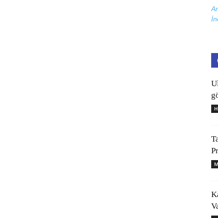
Ar
İn
U
gö
H
T
P
M
K
V