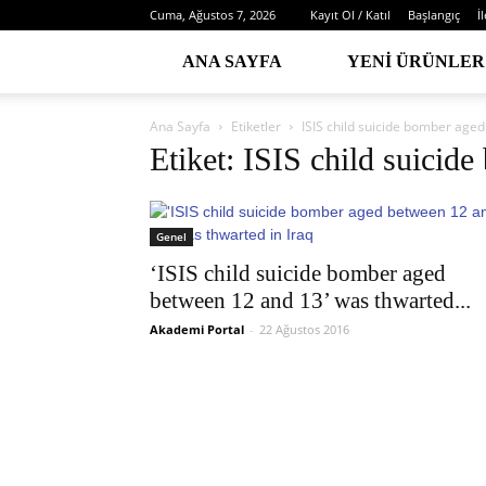
Cuma, Ağustos 7, 2026
Kayıt Ol / Katıl
Başlangıç
İ
ANA SAYFA
YENI ÜRÜNLER
Ana Sayfa
Etiketler
ISIS child suicide bomber age
Etiket: ISIS child suici
Genel
‘ISIS child suicide bomber aged
between 12 and 13’ was thwarted...
Akademi Portal
-
22 Ağustos 2016