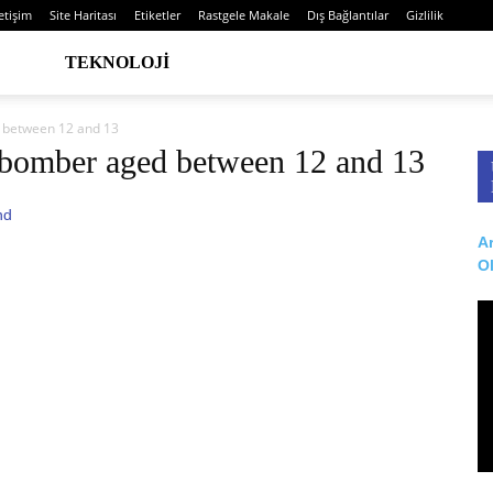
letişim
Site Haritası
Etiketler
Rastgele Makale
Dış Bağlantılar
Gizlilik
TEKNOLOJI
d between 12 and 13
de bomber aged between 12 and 13
Ar
O