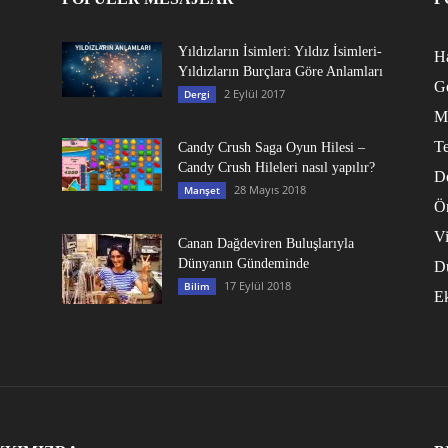
Yıldızların İsimleri: Yıldız İsimleri-
Ha
Yıldızların Burçlara Göre Anlamları
G
2 Eylül 2017
Dergi
M
Te
Candy Crush Saga Oyun Hilesi –
Candy Crush Hileleri nasıl yapılır?
D
28 Mayıs 2018
Manşet
Ö
V
Canan Dağdeviren Buluşlarıyla
Dünyanın Gündeminde
D
17 Eylül 2018
Bilim
E