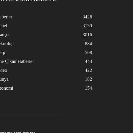
berler
3426
enel
3139
anşet
3016
knoloji
884
ergi
568
ne Çıkan Haberler
443
ideo
422
ünya
182
konomi
154