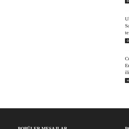
D
U
S
t
Ö
C
E
il
H
POPÜLER MESAJLAR
P