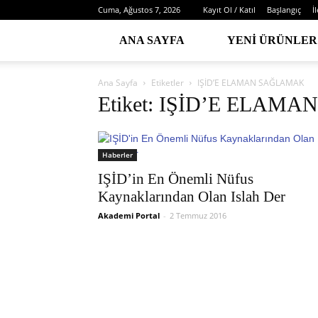
Cuma, Ağustos 7, 2026
Kayıt Ol / Katıl
Başlangıç
İ
ANA SAYFA
YENI ÜRÜNLER
Ana Sayfa
Etiketler
IŞİD’E ELAMAN SAĞLAMAK
Etiket: IŞİD’E ELA
Haberler
IŞİD’in En Önemli Nüfus
Kaynaklarından Olan Islah Der
Akademi Portal
-
2 Temmuz 2016