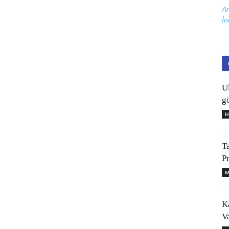
Ar
İn
U
gö
H
T
P
M
K
V