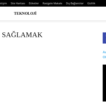
letişim
Site Haritası
Etiketler
Rastgele Makale
Dış Bağlantılar
Gizlilik
TEKNOLOJI
MAN SAĞLAMAK
Ar
O