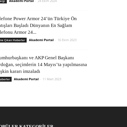
Akademi Portal
-
24 Ekim 2024
ergi
lefone Power Armor 24’ün Türkiye Ön
atışları Başladı Dünyanın En Sağlam
elefonu Armor 24...
Akademi Portal
-
16 Ekim 2023
ne Çıkan Haberler
umhurbaşkanı ve AKP Genel Başkanı
rdoğan, seçimlerin 14 Mayıs’ta yapılmasına
işkin kararı imzaladı
Akademi Portal
-
11 Mart 2023
aberler
OPÜLER KATEGORİLER