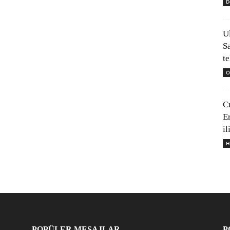
D
U
S
t
Ö
C
E
il
H
POPÜLER MESAJLAR
P