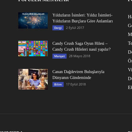
Yıldızların İsimleri: Yıldız İsimleri-
Ha
Yıldızların Burçlara Göre Anlamları
G
2 Eylül 2017
Dergi
M
Te
Candy Crush Saga Oyun Hilesi –
Candy Crush Hileleri nasıl yapılır?
D
28 Mayıs 2018
Manşet
Ö
V
Canan Dağdeviren Buluşlarıyla
Dünyanın Gündeminde
D
17 Eylül 2018
Bilim
E