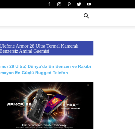
Ulefone Armor 28 Ultra Termal Kameralı
Benzersiz Amiral Gaemisi
mor 28 Ultra; Dünya’da Bir Benzeri ve Rakibi
lmayan En Güçlü Rugged Telefon