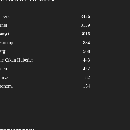
berler
3426
enel
3139
anşet
3016
knoloji
884
ergi
568
ne Çıkan Haberler
443
ideo
422
ünya
182
konomi
154