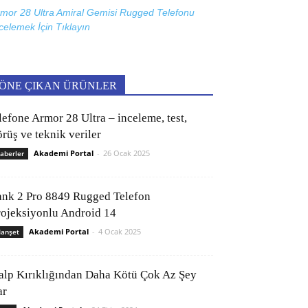
mor 28 Ultra Amiral Gemisi Rugged Telefonu
celemek İçin
Tıklayın
ÖNE ÇIKAN ÜRÜNLER
lefone Armor 28 Ultra – inceleme, test,
rüş ve teknik veriler
Akademi Portal
-
26 Ocak 2025
aberler
ank 2 Pro 8849 Rugged Telefon
rojeksiyonlu Android 14
Akademi Portal
-
4 Ocak 2025
anşet
alp Kırıklığından Daha Kötü Çok Az Şey
ar