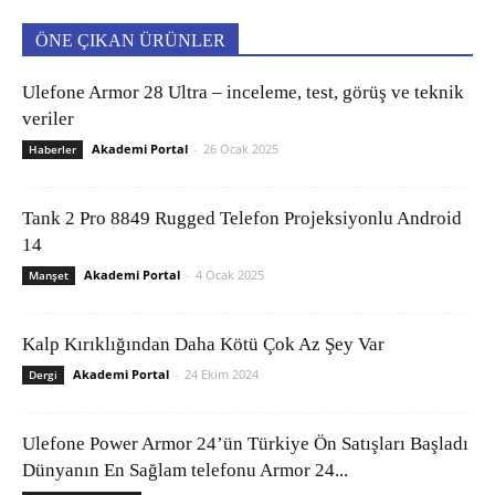
ÖNE ÇIKAN ÜRÜNLER
Ulefone Armor 28 Ultra – inceleme, test, görüş ve teknik
veriler
Akademi Portal
-
26 Ocak 2025
Haberler
Tank 2 Pro 8849 Rugged Telefon Projeksiyonlu Android
14
Akademi Portal
-
4 Ocak 2025
Manşet
Kalp Kırıklığından Daha Kötü Çok Az Şey Var
Akademi Portal
-
24 Ekim 2024
Dergi
Ulefone Power Armor 24’ün Türkiye Ön Satışları Başladı
Dünyanın En Sağlam telefonu Armor 24...