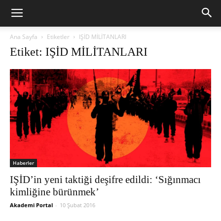
Ana Sayfa
Etiketler
IŞİD MİLİTANLARI
Etiket: IŞİD MİLİTANLARI
Haberler
IŞİD’in yeni taktiği deşifre edildi: ‘Sığınmacı
kimliğine bürünmek’
Akademi Portal
-
10 Şubat 2016