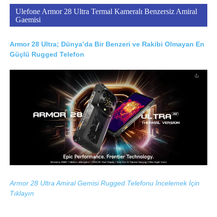
Ulefone Armor 28 Ultra Termal Kameralı Benzersiz Amiral
Gaemisi
Armor 28 Ultra; Dünya’da Bir Benzeri ve Rakibi Olmayan En
Güçlü Rugged Telefon
Armor 28 Ultra Amiral Gemisi Rugged Telefonu İncelemek İçin
Tıklayın