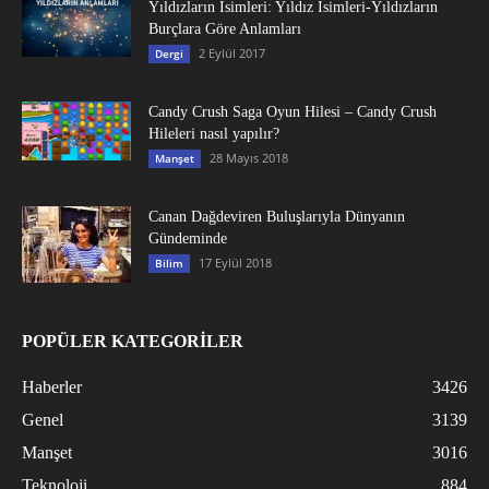
Yıldızların İsimleri: Yıldız İsimleri-Yıldızların
Burçlara Göre Anlamları
2 Eylül 2017
Dergi
Candy Crush Saga Oyun Hilesi – Candy Crush
Hileleri nasıl yapılır?
28 Mayıs 2018
Manşet
Canan Dağdeviren Buluşlarıyla Dünyanın
Gündeminde
17 Eylül 2018
Bilim
POPÜLER KATEGORİLER
Haberler
3426
Genel
3139
Manşet
3016
Teknoloji
884