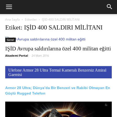
Ana Sayfa
Etiketler
IŞİD 400 SALDIRI MİLİTANI
Etiket: IŞİD 400 SALDIRI MİLİTANI
Genel
IŞİD Avrupa saldırılarına özel 400 militan eğitti
Akademi Portal
-
24 Mart 2016
Ulefone Armor 28 Ultra Termal Kameralı Benzersiz Amiral
Gaemisi
Armor 28 Ultra; Dünya’da Bir Benzeri ve Rakibi Olmayan En
Güçlü Rugged Telefon