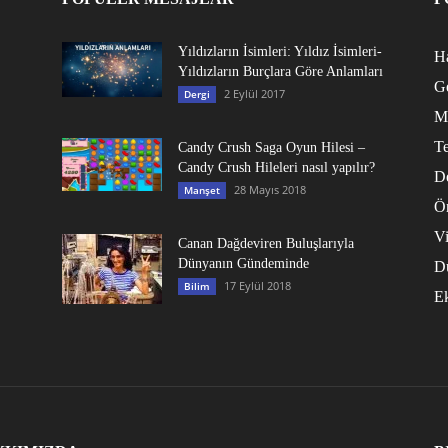
Yıldızların İsimleri: Yıldız İsimleri-
Ha
Yıldızların Burçlara Göre Anlamları
G
2 Eylül 2017
Dergi
M
Te
Candy Crush Saga Oyun Hilesi –
Candy Crush Hileleri nasıl yapılır?
D
28 Mayıs 2018
Manşet
Ö
V
Canan Dağdeviren Buluşlarıyla
Dünyanın Gündeminde
D
17 Eylül 2018
Bilim
E