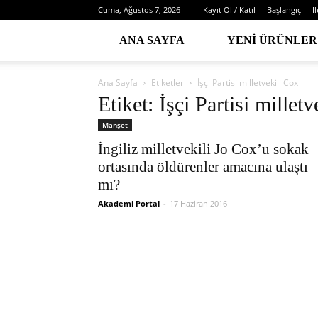
Cuma, Ağustos 7, 2026
Kayıt Ol / Katıl
Başlangıç
İ
ANA SAYFA
YENI ÜRÜNLER
Ana Sayfa
Etiketler
İşçi Partisi milletvekili Cox
Etiket: İşçi Partisi millet
Manşet
İngiliz milletvekili Jo Cox’u sokak
ortasında öldürenler amacına ulaştı
mı?
Akademi Portal
-
17 Haziran 2016