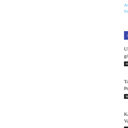
Ar
İn
U
gö
H
T
P
M
K
V