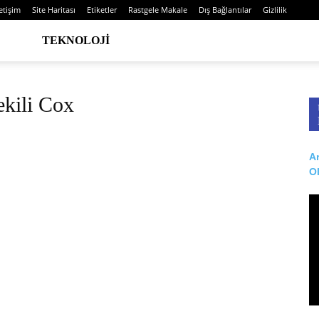
letişim
Site Haritası
Etiketler
Rastgele Makale
Dış Bağlantılar
Gizlilik
TEKNOLOJI
vekili Cox
Ar
O