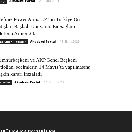
Akademi Portal
-
24 Ekim 2024
ergi
lefone Power Armor 24’ün Türkiye Ön
atışları Başladı Dünyanın En Sağlam
elefonu Armor 24...
Akademi Portal
-
16 Ekim 2023
ne Çıkan Haberler
umhurbaşkanı ve AKP Genel Başkanı
rdoğan, seçimlerin 14 Mayıs’ta yapılmasına
işkin kararı imzaladı
Akademi Portal
-
11 Mart 2023
aberler
OPÜLER KATEGORİLER