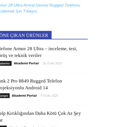
mor 28 Ultra Amiral Gemisi Rugged Telefonu
celemek İçin
Tıklayın
ÖNE ÇIKAN ÜRÜNLER
lefone Armor 28 Ultra – inceleme, test,
rüş ve teknik veriler
Akademi Portal
-
26 Ocak 2025
aberler
ank 2 Pro 8849 Rugged Telefon
rojeksiyonlu Android 14
Akademi Portal
-
4 Ocak 2025
anşet
alp Kırıklığından Daha Kötü Çok Az Şey
ar