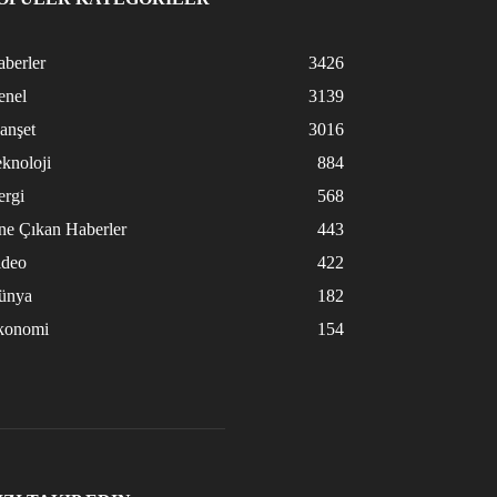
berler
3426
enel
3139
anşet
3016
knoloji
884
ergi
568
ne Çıkan Haberler
443
ideo
422
ünya
182
konomi
154