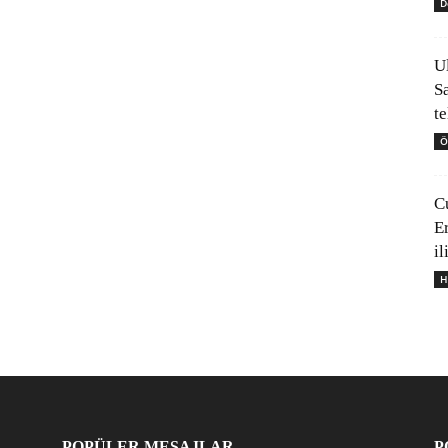
D
U
S
t
Ö
C
E
il
H
POPÜLER MESAJLAR
P