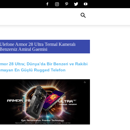
Ulefone Armor 28 Ultra Termal Kameralı
Benzersiz Amiral Gaemisi
mor 28 Ultra; Dünya’da Bir Benzeri ve Rakibi
lmayan En Güçlü Rugged Telefon