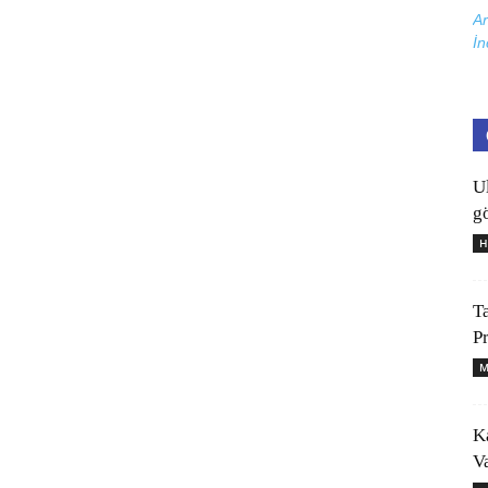
Ar
İn
U
gö
H
T
P
M
K
V