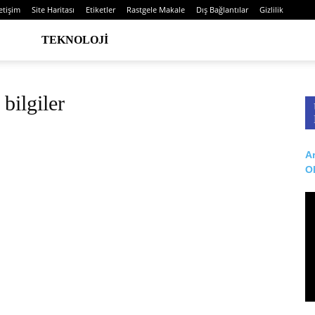
letişim
Site Haritası
Etiketler
Rastgele Makale
Dış Bağlantılar
Gizlilik
TEKNOLOJI
bilgiler
Ar
O