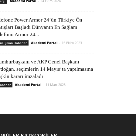
Akademi Portal
-
24 Ekim 2024
ergi
lefone Power Armor 24’ün Türkiye Ön
atışları Başladı Dünyanın En Sağlam
elefonu Armor 24...
Akademi Portal
-
16 Ekim 2023
ne Çıkan Haberler
umhurbaşkanı ve AKP Genel Başkanı
rdoğan, seçimlerin 14 Mayıs’ta yapılmasına
işkin kararı imzaladı
Akademi Portal
-
11 Mart 2023
aberler
OPÜLER KATEGORİLER