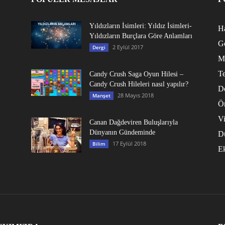
Yıldızların İsimleri: Yıldız İsimleri-
Ha
Yıldızların Burçlara Göre Anlamları
G
2 Eylül 2017
Dergi
M
Te
Candy Crush Saga Oyun Hilesi –
Candy Crush Hileleri nasıl yapılır?
D
28 Mayıs 2018
Manşet
Ö
V
Canan Dağdeviren Buluşlarıyla
Dünyanın Gündeminde
D
17 Eylül 2018
Bilim
E