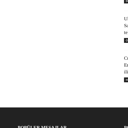
D
U
S
t
Ö
C
E
il
H
POPÜLER MESAJLAR
P