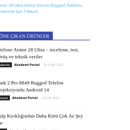
mor 28 Ultra Amiral Gemisi Rugged Telefonu
celemek İçin
Tıklayın
ÖNE ÇIKAN ÜRÜNLER
lefone Armor 28 Ultra – inceleme, test,
rüş ve teknik veriler
Akademi Portal
-
26 Ocak 2025
aberler
ank 2 Pro 8849 Rugged Telefon
rojeksiyonlu Android 14
Akademi Portal
-
4 Ocak 2025
anşet
alp Kırıklığından Daha Kötü Çok Az Şey
ar