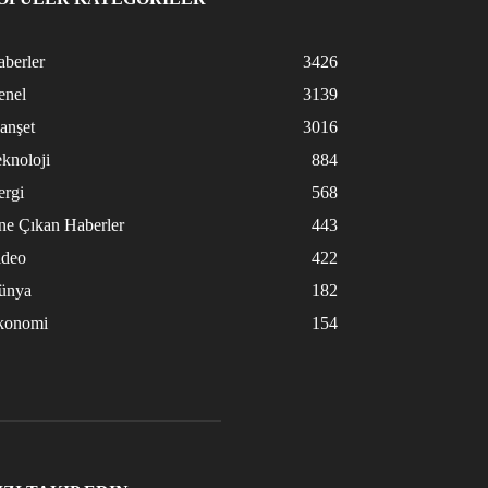
berler
3426
enel
3139
anşet
3016
knoloji
884
ergi
568
ne Çıkan Haberler
443
ideo
422
ünya
182
konomi
154