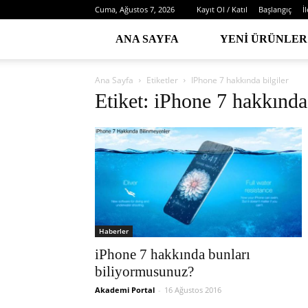
Cuma, Ağustos 7, 2026
Kayıt Ol / Katıl
Başlangıç
İ
ANA SAYFA
YENI ÜRÜNLER
Ana Sayfa
Etiketler
IPhone 7 hakkında bilgiler
Etiket: iPhone 7 hakkında 
Haberler
iPhone 7 hakkında bunları
biliyormusunuz?
Akademi Portal
-
16 Ağustos 2016