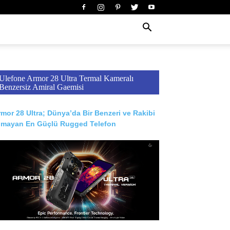
Ulefone Armor 28 Ultra Termal Kameralı
Benzersiz Amiral Gaemisi
mor 28 Ultra; Dünya’da Bir Benzeri ve Rakibi
lmayan En Güçlü Rugged Telefon