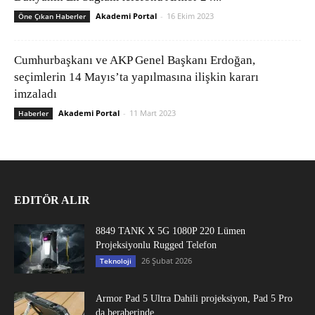
Akademi Portal
-
16 Ekim 2023
Öne Çıkan Haberler
Cumhurbaşkanı ve AKP Genel Başkanı Erdoğan,
seçimlerin 14 Mayıs’ta yapılmasına ilişkin kararı
imzaladı
Akademi Portal
-
11 Mart 2023
Haberler
EDITÖR ALIR
8849 TANK X 5G 1080P 220 Lümen
Projeksiyonlu Rugged Telefon
26 Şubat 2026
Teknoloji
Armor Pad 5 Ultra Dahili projeksiyon, Pad 5 Pro
da beraberinde...