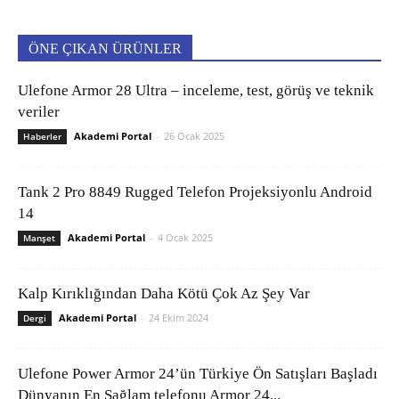
ÖNE ÇIKAN ÜRÜNLER
Ulefone Armor 28 Ultra – inceleme, test, görüş ve teknik
veriler
Akademi Portal
-
26 Ocak 2025
Haberler
Tank 2 Pro 8849 Rugged Telefon Projeksiyonlu Android
14
Akademi Portal
-
4 Ocak 2025
Manşet
Kalp Kırıklığından Daha Kötü Çok Az Şey Var
Akademi Portal
-
24 Ekim 2024
Dergi
Ulefone Power Armor 24’ün Türkiye Ön Satışları Başladı
Dünyanın En Sağlam telefonu Armor 24...