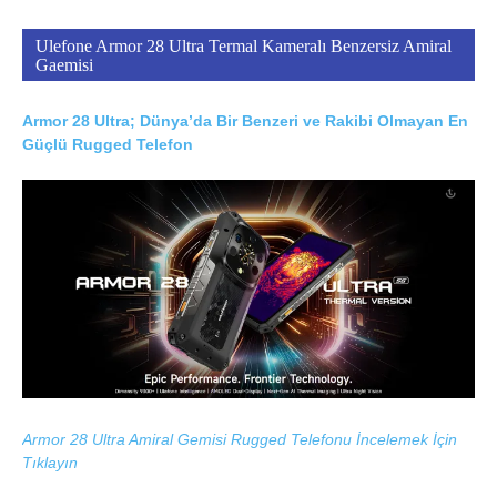
Ulefone Armor 28 Ultra Termal Kameralı Benzersiz Amiral
Gaemisi
Armor 28 Ultra; Dünya’da Bir Benzeri ve Rakibi Olmayan En
Güçlü Rugged Telefon
Armor 28 Ultra Amiral Gemisi Rugged Telefonu İncelemek İçin
Tıklayın