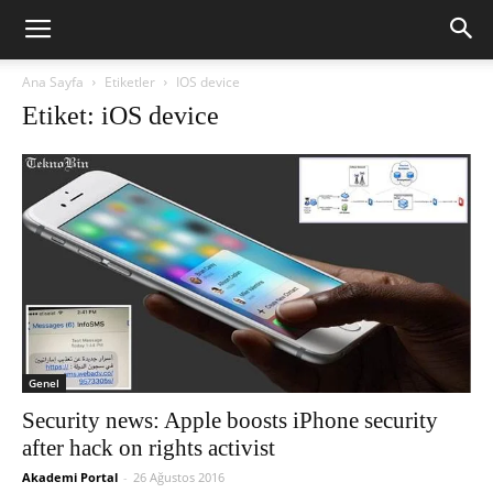
Ana Sayfa
Etiketler
IOS device
Etiket: iOS device
Genel
Security news: Apple boosts iPhone security
after hack on rights activist
Akademi Portal
-
26 Ağustos 2016