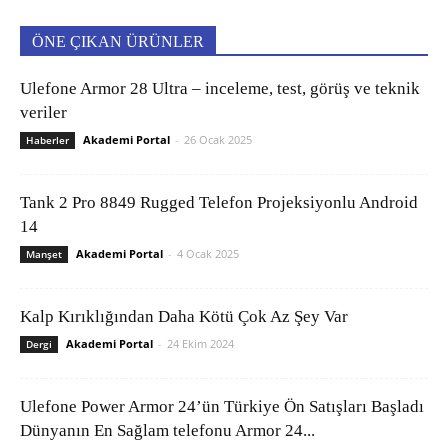
ÖNE ÇIKAN ÜRÜNLER
Ulefone Armor 28 Ultra – inceleme, test, görüş ve teknik
veriler
Akademi Portal
-
26 Ocak 2025
Haberler
Tank 2 Pro 8849 Rugged Telefon Projeksiyonlu Android
14
Akademi Portal
-
4 Ocak 2025
Manşet
Kalp Kırıklığından Daha Kötü Çok Az Şey Var
Akademi Portal
-
24 Ekim 2024
Dergi
Ulefone Power Armor 24’ün Türkiye Ön Satışları Başladı
Dünyanın En Sağlam telefonu Armor 24...