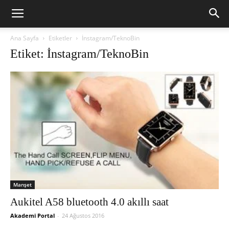
Ana Sayfa
Etiketler
İnstagram/TeknoBin
Etiket: İnstagram/TeknoBin
Manşet
Aukitel A58 bluetooth 4.0 akıllı saat
Akademi Portal
-
24 Ağustos 2016