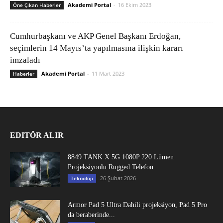
Akademi Portal
-
16 Ekim 2023
Öne Çıkan Haberler
Cumhurbaşkanı ve AKP Genel Başkanı Erdoğan,
seçimlerin 14 Mayıs’ta yapılmasına ilişkin kararı
imzaladı
Akademi Portal
-
11 Mart 2023
Haberler
EDITÖR ALIR
8849 TANK X 5G 1080P 220 Lümen
Projeksiyonlu Rugged Telefon
26 Şubat 2026
Teknoloji
Armor Pad 5 Ultra Dahili projeksiyon, Pad 5 Pro
da beraberinde...