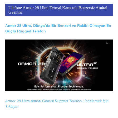
Ulefone Armor 28 Ultra Termal Kameralı Benzersiz Amiral
Gaemisi
Armor 28 Ultra; Dünya’da Bir Benzeri ve Rakibi Olmayan En
Güçlü Rugged Telefon
Armor 28 Ultra Amiral Gemisi Rugged Telefonu İncelemek İçin
Tıklayın