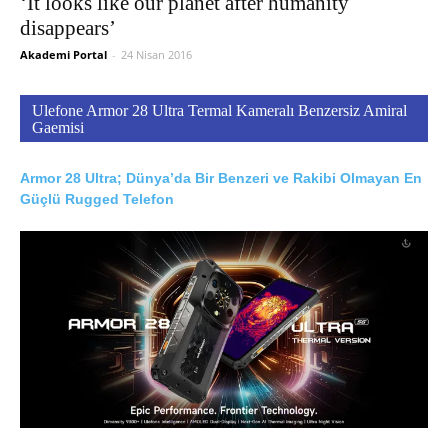
‘It looks like our planet after humanity
disappears’
Akademi Portal
-
24 Nisan 2016
Ulefone Armor 28 Ultra Termal Kameralı Benzersiz Amiral
Gaemisi
Armor 28 Ultra; Dünya’da Bir Benzeri ve Rakibi Olmayan En
Güçlü Rugged Telefon