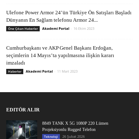
Ulefone Power Armor 24’ün Türkiye Ön Satışları Başladı
Dünyanın En Sağlam telefonu Armor 24...
Akademi Portal
-
16 Ekim 2023
Öne Çıkan Haberler
Cumhurbaşkanı ve AKP Genel Başkanı Erdoğan,
seçimlerin 14 Mayıs’ta yapılmasına ilişkin kararı
imzaladı
Akademi Portal
-
11 Mart 2023
Haberler
EDITÖR ALIR
8849 TANK X 5G 1080P 220 Lümen
Projeksiyonlu Rugged Telefon
26 Şubat 2026
Teknoloji