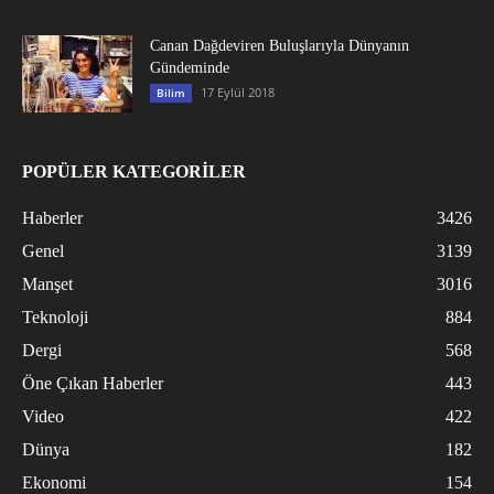
Canan Dağdeviren Buluşlarıyla Dünyanın
Gündeminde
17 Eylül 2018
Bilim
POPÜLER KATEGORİLER
Haberler
3426
Genel
3139
Manşet
3016
Teknoloji
884
Dergi
568
Öne Çıkan Haberler
443
Video
422
Dünya
182
Ekonomi
154