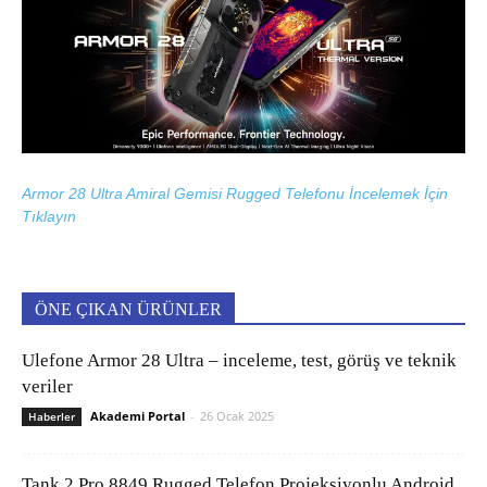
Armor 28 Ultra Amiral Gemisi Rugged Telefonu İncelemek İçin
Tıklayın
ÖNE ÇIKAN ÜRÜNLER
Ulefone Armor 28 Ultra – inceleme, test, görüş ve teknik
veriler
Akademi Portal
-
26 Ocak 2025
Haberler
Tank 2 Pro 8849 Rugged Telefon Projeksiyonlu Android