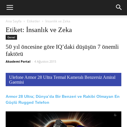
Ana Sayfa
Etiketler
İnsanlık ve Zeka
Etiket: İnsanlık ve Zeka
Genel
50 yıl öncesine göre IQ’daki düşüşün 7 önemli
faktörü
Akademi Portal
-
4 Ağustos 2015
Ulefone Armor 28 Ultra Termal Kameralı Benzersiz Amiral
Gaemisi
Armor 28 Ultra; Dünya’da Bir Benzeri ve Rakibi Olmayan En
Güçlü Rugged Telefon