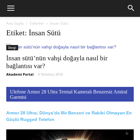
Ana Sayfa
Etiketler
İnsan Sütü
Etiket: İnsan Sütü
Dergi
İnsan sütü’nün vahşi doğayla nasıl bir
bağlantısı var?
Akademi Portal
-
9 Temmuz 2016
Ulefone Armor 28 Ultra Termal Kameralı Benzersiz Amiral
Gaemisi
Armor 28 Ultra; Dünya’da Bir Benzeri ve Rakibi Olmayan En
Güçlü Rugged Telefon