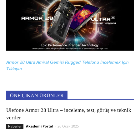
Armor 28 Ultra Amiral Gemisi Rugged Telefonu İncelemek İçin
Tıklayın
ÖNE ÇIKAN ÜRÜNLER
Ulefone Armor 28 Ultra – inceleme, test, görüş ve teknik
veriler
Akademi Portal
-
26 Ocak 2025
Haberler